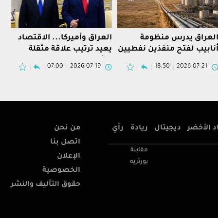
لعراق يدرس منظومة
العراق وأميركا... الاقتصاد
نابيب لفتح منفذين نفطيين
يعيد ترتيب علاقة مثقلة
بر تركيا وسوريا
بالأمن وإيران
07:00
2026-07-19
18:50
2026-07-21
د الأخضر
ديجيتال
ريادة
رأي
من نحن
اتصل بنا
مقابلة
الإعلان
بورتريه
الخصوصية
حقوق التأليف والنشر