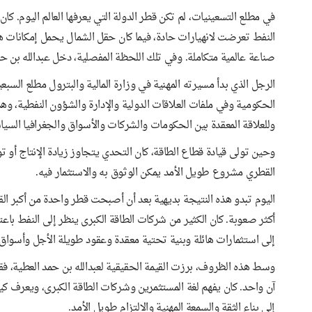
في مطلع التسعينيات، لم تكن قطر الدولة التي يعرفها العالم اليوم. كان
النفط تعرضت لانهيارات حادة، فيما كان حقل الشمال يحمل إمكانات
صناعة عالمية متكاملة. وفي تلك اللحظة المفصلية، دخل عبدالله بن ح
الرجل الذي بدأ مسيرته المهنية في وزارة المالية والبترول مطلع ال
الحكومية وفي ملفات العلاقات الدولية والإدارة والشؤون النفطية، وهذا 
وللعلاقة المعقدة بين الحكومات والشركات والأسواق والجغرافيا السيا
وحين تولى قيادة قطاع الطاقة، كان التحدي يتجاوز زيادة الإنتاج أو تو
القطري مشروع طويل الأمد يمكن الوثوق به والاستثمار فيه.
اليوم تبدو هذه النتيجة بديهية بعد أن أصبحت قطر واحدة من أكبر القو
أكثر صعوبة. كان الكثير من شركات الطاقة الكبرى ينظر إلى النفط باعت
إلى استثمارات هائلة وبنية تحتية معقدة وعقود طويلة الأجل وأسواق
وسط هذه الظروف، برزت القيمة الحقيقية لعبدالله بن حمد العطية، فقد
آن واحد. كان يفهم لغة المستثمرين وشركات الطاقة الكبرى، ويعرف 
إلى بناء الثقة والسمعة المهنية والالتزام طويل الأمد.