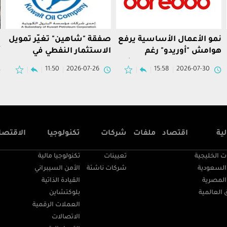
نمو الأعمال الأساسية يرفع
صفقة "شاهين" تغيّر تمويل
ا
هوامش "أوريدو" رغم
الاستثمار النفطي في
أ
مخصص قانوني في الجزائر
الكويت
ع
11:50
2026-07-26
15:58
2026-07-30
ية
اقتصاد
ملفات
شركات
تكنولوجيا
الاقتصا
ت الخليجية
تعيينات
تكنولوجيا مالية
السعودية
شركات ناشئة
الأمن السيبراني
المصرية
القيادة الذاتية
 العالمية
بلوكتشاين
العملات الرقمية
الاتصالات