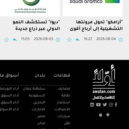
"أرامكو" تحول مرونتها
"ديوا" تستكشف النمو
التشغيلية إلى أرباح أقوى
الدولي عبر ذراع جديدة
في النصف الأول
15:05
2026-08-03
16:22
2026-08-04
قطاعات
بلدان
أسواق مال
مصارف
سلطنة عمان
أداء البورصا
طاقة
السعودية
أداء السوق 
استثمار
البحرين
أداء السوق 
الاتصالات
الامارات
أداء الأسواق
سيارات
مصر
نقل
لبنان