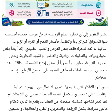
يشير التقرير إلى أن تجارة السلع الزراعية تدخل مرحلة جديدة أصبحت
فيها الأسواق أكثر ترابطاً وتعقيداً. فأسعار القمح أو الذرة أو الزيوت
النباتية لم تعد تتحرك فقط بفعل العرض والطلب التقليدي، إنما أيضاً بفعل
الخوارزميات، والتداولات الرقمية، والطقس، والقيود التجارية، وحتى
الحروب التي قد تغلق ممراً بحرياً أو تعطل إنتاج الأسمدة والطاقة. وهذا
ما يجعل المرونة عاملاً حاسماً في القدرة على تحقيق الأرباح وإدارة
المخاطر.
ومن أبرز الأفكار التي يطرحها التقرير الانتقال من مفهوم "التجارة
الإقليمية" إلى "تحسين سلاسل القيمة العالمية". بمعنى أن الشركات لم
تعد تدير نشاطها كسلسلة منفصلة من العمليات، بقدر ما تديره كنظام
عالمي مترابط يشمل الزراعة، والتخزين، والنقل، والمعالجة، والتسعير،