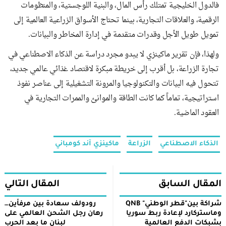
فالدول الخليجية تمتلك رأس المال، والبنية اللوجستية، والمنظومات
الرقمية، والعلاقات التجارية، بينما تحتاج الأسواق الزراعية العالمية إلى
تمويل طويل الأجل وقدرات متقدمة في إدارة المخاطر والبيانات.
ولهذا، فإن تقرير ماكينزي لا يبدو مجرد دراسة عن الذكاء الاصطناعي في
تجارة الزراعة، بل أقرب إلى خريطة مبكرة لاقتصاد غذائي عالمي جديد،
تتحول فيه البيانات والتكنولوجيا والمرونة التشغيلية إلى عناصر نفوذ
استراتيجية، تماماً كما كانت الطاقة والموانئ والممرات التجارية في
العقود الماضية.
الذكاء الاصطناعي
الزراعة
ماكينزي آند كومباني
المقال السابق
المقال التالي
شراكة بين"قطر الوطني" QNB
رودولف سعادة بين مرفأين…
وماستركارد لإعادة ربط سوريا
رهان رجل الشحن العالمي على
بشبكات الدفع العالمية
لبنان ما بعد الحرب