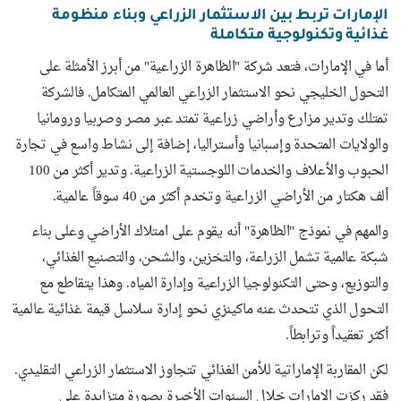
الإمارات تربط بين الاستثمار الزراعي وبناء منظومة
غذائية وتكنولوجية متكاملة
أما في الإمارات، فتعد شركة "الظاهرة الزراعية" من أبرز الأمثلة على
التحول الخليجي نحو الاستثمار الزراعي العالمي المتكامل. فالشركة
تمتلك وتدير مزارع وأراضي زراعية تمتد عبر مصر وصربيا ورومانيا
والولايات المتحدة وإسبانيا وأستراليا، إضافة إلى نشاط واسع في تجارة
الحبوب والأعلاف والخدمات اللوجستية الزراعية. وتدير أكثر من 100
ألف هكتار من الأراضي الزراعية وتخدم أكثر من 40 سوقاً عالمية.
والمهم في نموذج "الظاهرة" أنه يقوم على امتلاك الأراضي وعلى بناء
شبكة عالمية تشمل الزراعة، والتخزين، والشحن، والتصنيع الغذائي،
والتوزيع، وحتى التكنولوجيا الزراعية وإدارة المياه. وهذا يتقاطع مع
التحول الذي تتحدث عنه ماكينزي نحو إدارة سلاسل قيمة غذائية عالمية
أكثر تعقيداً وترابطاً.
لكن المقاربة الإماراتية للأمن الغذائي تتجاوز الاستثمار الزراعي التقليدي.
فقد ركزت الإمارات خلال السنوات الأخيرة بصورة متزايدة على