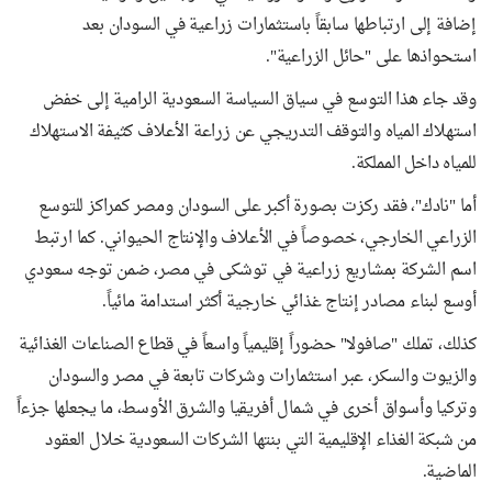
إضافة إلى ارتباطها سابقاً باستثمارات زراعية في السودان بعد
استحواذها على "حائل الزراعية".
وقد جاء هذا التوسع في سياق السياسة السعودية الرامية إلى خفض
استهلاك المياه والتوقف التدريجي عن زراعة الأعلاف كثيفة الاستهلاك
للمياه داخل المملكة.
أما "نادك"، فقد ركزت بصورة أكبر على السودان ومصر كمراكز للتوسع
الزراعي الخارجي، خصوصاً في الأعلاف والإنتاج الحيواني. كما ارتبط
اسم الشركة بمشاريع زراعية في توشكى في مصر، ضمن توجه سعودي
أوسع لبناء مصادر إنتاج غذائي خارجية أكثر استدامة مائياً.
كذلك، تملك "صافولا" حضوراً إقليمياً واسعاً في قطاع الصناعات الغذائية
والزيوت والسكر، عبر استثمارات وشركات تابعة في مصر والسودان
وتركيا وأسواق أخرى في شمال أفريقيا والشرق الأوسط، ما يجعلها جزءاً
من شبكة الغذاء الإقليمية التي بنتها الشركات السعودية خلال العقود
الماضية.