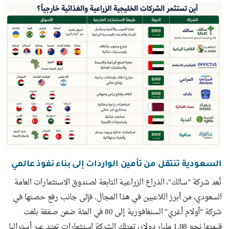
السعودية تنتقل من تأمين الواردات إلى بناء نفوذ عالمي
تُعد شركة "سالك"، الذراع الزراعية التابعة لصندوق الاستثمارات العامة
السعودي، من أبرز اللاعبين في هذا المجال. فإلى جانب رفع حصتها في
شركة "أولام أغري" السنغافورية إلى 80 في المئة ضمن صفقة بلغت
قيمتها نحو 1.88 مليار دولار، تمتلك الشركة استثمارات تمتد عبر أستراليا