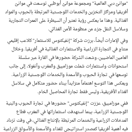
"موانئ دبي العالمية" ومجموعة موانئ أبوظبي توسعت في موانئ
أفريقيا ومراكز التخزين والخدمات اللوجستية المرتبطة بالحبوب والمواد
الغذائية. وهذا ما يعكس رؤية تعتبر أن السيطرة على الممرات التجارية
وسلاسل النقل جزء من منظومة الأمن الغذائي.
وفي الإمارات أيضاً، برزت شركة "إنفيكتوس للاستثمار" كلاعب إقليمي
متنامٍ في التجارة الزراعية والاستثمارات الغذائية في أفريقيا. وخلال
العامين الماضيين، وسّعت الشركة حضورها في القارة عبر سلسلة
استحواذات واستثمارات شملت موزامبيق والمغرب وأنغولا، إلى جانب
توسعها في تجارة الحبوب والأسمدة والخدمات اللوجستية الزراعية.
ويعكس هذا التوسع اهتماماً متزايداً ببناء حضور متكامل في سلاسل
الغذاء الأفريقية، وليس فقط تجارة المحاصيل الخام.
ففي موزامبيق، عززت "إنفيكتوس" حضورها في تجارة الحبوب والبنية
اللوجستية الزراعية، بينما استهدفت استثماراتها في المغرب قطاع
المدخلات الزراعية والخدمات المرتبطة بالإنتاج الغذائي، في وقت تزداد
فيه أهمية أفريقيا كمصدر استراتيجي للغذاء والأسمدة والأسواق الزراعية