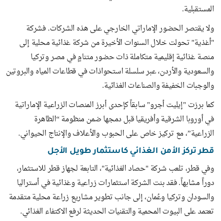
المستقبلية.
ولا يقتصر الحضور الإماراتي الخارجي على هذه الشركات. فشركة
"أغذية" تحولت خلال السنوات الأخيرة من شركة غذائية محلية إلى
منصة غذائية إقليمية متكاملة ذات حضور متنامٍ في مصر وتركيا
والسعودية والأردن، عبر سلسلة استحواذات في قطاعات المياه والبروتين
والوجبات الخفيفة والصناعات الغذائية.
كما برزت "إيليت أجرو" سابقاً كإحدى أبرز المنصات الزراعية الإماراتية
في أوروبا الشرقية وأفريقيا قبل دمجها ضمن منظومة “الظاهرة
الزراعية”، مع تركيز خاص على الحبوب والأعلاف والإنتاج الحيواني.
قطر تركز الأمن الغذائي كاستثمار طويل الأجل
وفي قطر، تلعب شركة "حصاد الغذائية"، التابعة لجهاز قطر للاستثمار،
دوراً مشابهاً. فقد بنت الشركة استثمارات زراعية وغذائية في أستراليا
والسودان وتركيا وعُمان، إلى جانب تطوير مشاريع زراعة محلية متقدمة
تعتمد على البيوت المحمية والتقنيات الحديثة لرفع الاكتفاء الغذائي.