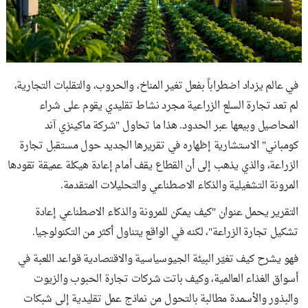
في عالم يزداد اضطراباً بفعل تغير المناخ، والحروب، والتقلبات التجارية،
لم تعد تجارة السلع الزراعية مجرد نشاط تقليدي يقوم على شراء
المحاصيل وبيعها عبر الحدود. هذا ما تحاول "شركة ماكينزي آند
كومباني" الاستشارية إظهاره في تقريرها الجديد حول مستقبل تجارة
الزراعة، والذي يذهب إلى أن القطاع يقف أمام إعادة هيكلة عميقة تقودها
المرونة التشغيلية والذكاء الاصطناعي والتحليلات المتقدمة.
التقرير يحمل عنوان "كيف يمكن للمرونة والذكاء الاصطناعي إعادة
تشكيل تجارة الزراعة"، لكنه في الواقع يتناول أكثر من التكنولوجيا.
فهو يشرح كيف تغيّر البيئة الجيوسياسية والاقتصادية قواعد اللعبة في
أسواق الغذاء العالمية، وكيف باتت شركات تجارة الحبوب والزيوت
والبذور والأسمدة مطالبة بالتحول من نماذج عمل تقليدية إلى شبكات