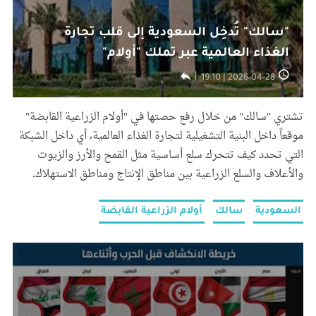
"سالك" تُدخِل السعودية إلى قلب تجارة
الغذاء العالمية عبر تملك "أولام"
2026-04-28 | 19:10
تشتري "سالك" من خلال رفع حصتها في "أولام الزراعية القابضة"
موقعاً داخل البنية التشغيلية لتجارة الغذاء العالمية، أي داخل الشبكة
التي تحدد كيف تتحرك سلع أساسية مثل القمح والأرز والزيوت
والأعلاف والسلع الزراعية بين مناطق الإنتاج ومناطق الاستهلاك.
السعودية
سالك
أولام الزراعية القابضة