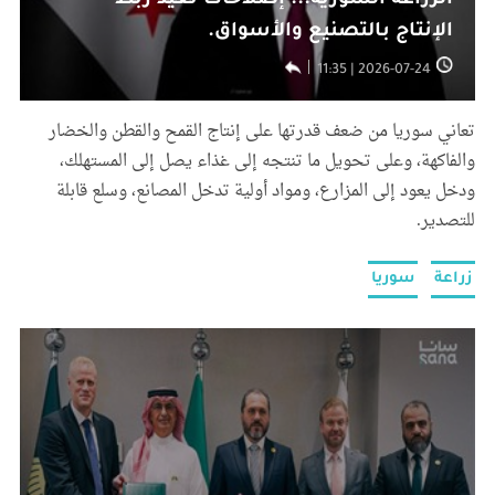
الزراعة السورية... إصلاحات تعيد ربط
الإنتاج بالتصنيع والأسواق.
2026-07-24 | 11:35
تعاني سوريا من ضعف قدرتها على إنتاج القمح والقطن والخضار
والفاكهة، وعلى تحويل ما تنتجه إلى غذاء يصل إلى المستهلك،
ودخل يعود إلى المزارع، ومواد أولية تدخل المصانع، وسلع قابلة
للتصدير.
زراعة
سوريا