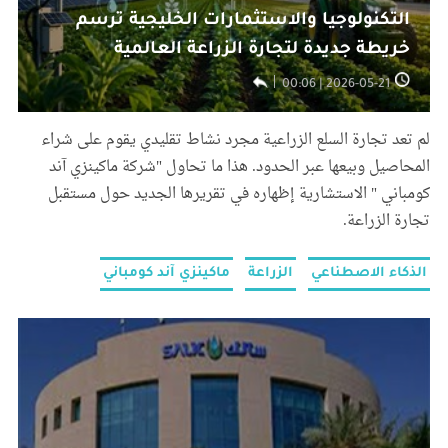
التكنولوجيا والاستثمارات الخليجية ترسم
خريطة جديدة لتجارة الزراعة العالمية
2026-05-21 | 00:06
لم تعد تجارة السلع الزراعية مجرد نشاط تقليدي يقوم على شراء
المحاصيل وبيعها عبر الحدود. هذا ما تحاول "شركة ماكينزي آند
كومباني " الاستشارية إظهاره في تقريرها الجديد حول مستقبل
تجارة الزراعة.
الذكاء الاصطناعي
الزراعة
ماكينزي آند كومباني