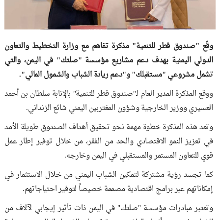
وقّع "صندوق قطر للتنمية" مذكرة تفاهم مع وزارة التخطيط والتعاون
الدولي اليمنية بهدف دعم مشاريع مؤسسة "صلتك" في اليمن، والتي
تشمل مشروعي "مستقبلك" و"دعم ريادة الشباب والشمول المالي".
ووقع المذكرة المدير العام لـ"صندوق قطر للتنمية" بالإنابة سلطان بن أحمد
العسيري ووزير الخارجية وشؤون المغتربين اليمني شائع الزنداني.
وتعد هذه المذكرة خطوة مهمة نحو تحقيق أهداف الصندوق طويلة الأمد
في تعزيز النمو الاقتصادي والحد من الفقر، من خلال توفير إطار عمل
قوي للتعاون المستمر والمستقبلي في اليمن وخارجه.
كما تجسد رؤية مشتركة لتمكين الشباب اليمني من خلال الاستثمار في
إمكاناتهم عبر برامج اقتصادية مصممة خصيصاً لتوفير احتياجاتهم.
وتعتبر مبادرات مؤسسة "صلتك" في اليمن ذات تأثير إيجابي لآلاف من