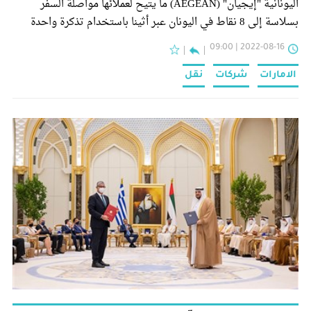
اليونانية "إيجيان" (AEGEAN) ما يتيح لعملائها مواصلة السفر
بسلاسة إلى 8 نقاط في اليونان عبر أثينا باستخدام تذكرة واحدة
وسياسة أمتعة متسقة، والوجهات الـ8 هي: كيركايرا، تشانيا،
2022-08-16 | 09:00
هيراكليون، ميكونوس، ثيرا، رودوس، ثيسالونيكي،
وأليكساندروبولوس.
الامارات
شركات
نقل