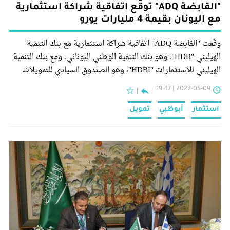
"القابضة ADQ" توقّع اتفاقية شراكة استثمارية
مع اليونان بقيمة 4 مليارات يورو
وقّعت "القابضة ADQ" اتفاقية شراكة استثمارية مع بنك التنمية
الهيليني "HDB"، وهو بنك التنمية الوطني اليوناني، ومع بنك التنمية
الهيليني للاستثمارات "HDBI"، وهو الصندوق السيادي للتمويلات
الاستثمارية في اليونان، لتمويل استثمارات بقيمة 4 مليارات يورو في
2022-05-09 | 19:47
قطاعات وفئات أصول متعددة في الاقتصاد اليوناني.
استثمار
أبوظبي
تمويل