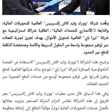
وقّعت شركة "وورلد وايد كاش إكسبريس" العالمية للتحويلات المالية،
والتابعة لـ"الأنصاري للخدمات المالية"، اتفاقية شراكة استراتيجية مع
شركة "تيرا باي" العالمية لتحويل الأموال، بهدف تعزيز تجربة العملاء
عبر توفير مجموعة واسعة من الحلول السريعة والآمنة ومنخفضة التكلفة
للدفع عبر الحدود.
وتتيح هذه الشراكة لـ"وورلد وايد كاش إكسبريس" الاستفادة من المنصة
التكنولوجية المبتكرة لشركة "تيرا باي"، لتوسّع بذلك شبكتها العالمية للدفع
وتعزز قدرتها على توفير مجموعة أوسع من خدمات الدفع المتميزة عبر
الحدود للعملاء.
وفي هذا السياق، قال مدير عمليات "وورلد وايد كاش إكسبريس" عمر
فاروق إن هذه الشراكة تعكس التزام الشركة المستمر بتزويد عملائها
بأفضل خدمات التحويلات المالية دولياً، مؤكداً التطلع إلى إضافة منظومة