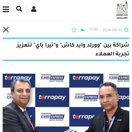
اشترك في نشرتنا الإخبارية
12:00
2024-06-10
شراكة بين "وورلد وايد كاش" و"تيرا باي" لتعزيز
تجربة العملاء