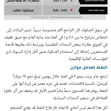
في سوق الصكوك، كان التراجع أكثر محدودية نسبياً. تشير البيانات إلى
انخفاض يتراوح ما بين 0.5 و1 في المئة منذ بداية العام، مع ضيق طفيف
في الفروق مقارنة ببعض السندات التقليدية. ويرتبط ذلك بطبيعة قاعدة
المستثمرين، إضافة إلى استخدام الصكوك ضمن أطر إدارة السيولة لدى
المؤسسات المالية الإقليمية.
النفط كعامل موازن
ارتفع خام برنت بنحو 9 في المئة خلال يومين ليبلغ نحو 79 دولاراً
للبرميل. بالنسبة لاقتصادات تعتمد في جزء معتبر من إيراداتها على
النفط، يوفر هذا المستوى دعماً مالياً قصير الأجل قد يخفف من أثر علاوة
المخاطر في تسعير السندات السيادية.
لكن هذا الدعم ليس أحادي الاتجاه. فارتفاع النفط قد يغذي التضخم