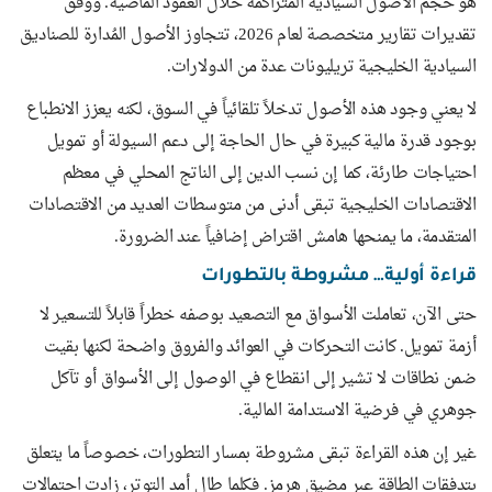
هو حجم الأصول السيادية المتراكمة خلال العقود الماضية. ووفق
تقديرات تقارير متخصصة لعام 2026، تتجاوز الأصول المُدارة للصناديق
السيادية الخليجية تريليونات عدة من الدولارات.
لا يعني وجود هذه الأصول تدخلاً تلقائياً في السوق، لكنه يعزز الانطباع
بوجود قدرة مالية كبيرة في حال الحاجة إلى دعم السيولة أو تمويل
احتياجات طارئة، كما إن نسب الدين إلى الناتج المحلي في معظم
الاقتصادات الخليجية تبقى أدنى من متوسطات العديد من الاقتصادات
المتقدمة، ما يمنحها هامش اقتراض إضافياً عند الضرورة.
قراءة أولية… مشروطة بالتطورات
حتى الآن، تعاملت الأسواق مع التصعيد بوصفه خطراً قابلاً للتسعير لا
أزمة تمويل. كانت التحركات في العوائد والفروق واضحة لكنها بقيت
ضمن نطاقات لا تشير إلى انقطاع في الوصول إلى الأسواق أو تآكل
جوهري في فرضية الاستدامة المالية.
غير إن هذه القراءة تبقى مشروطة بمسار التطورات، خصوصاً ما يتعلق
بتدفقات الطاقة عبر مضيق هرمز. فكلما طال أمد التوتر، زادت احتمالات