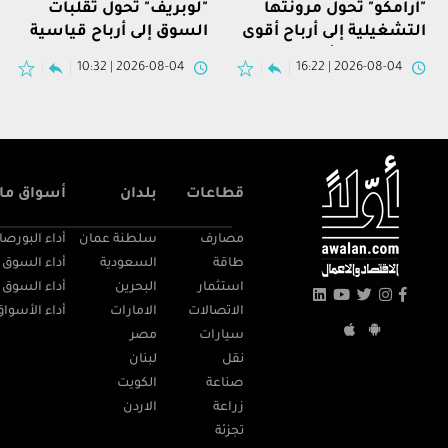
"أرامكو" تحول مرونتها
"لوبريف" تُحول تقلبات
التشغيلية إلى أرباح أقوى
السوق إلى أرباح قياسية
في النصف الأول
وتدفقات نقدية قوية
2026-08-04 | 10:32
2026-08-04 | 16:22
قطاعات
بلدان
أسواق مال
مصارف
سلطنة عمان
أداء البورصا
طاقة
السعودية
أداء السوق 
استثمار
البحرين
أداء السوق 
الاتصالات
الامارات
أداء الأسواق
سيارات
مصر
نقل
لبنان
صناعة
الكويت
زراعة
الاردن
تجزئة