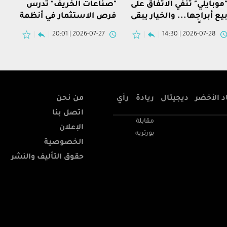
موبايلي" تنفي الاتفاق على
"صناعات الخريف" تدرس
يع أبراجها... والخيار يبقى
فرص الاستثمار في أنظمة
طروحاً
الري السورية
2026-07-27 | 20:01
2026-07-28 | 14:30
د الأخضر
ديجيتال
ريادة
رأي
من نحن
اتصل بنا
مقابلة
الإعلان
بورتريه
الخصوصية
حقوق التأليف والنشر