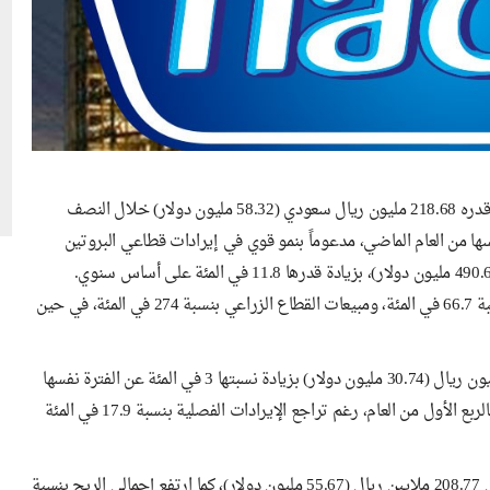
أعلنت الشركة الوطنية للتنمية الزراعية "نادك" عن تحقيق صافي ربح قدره 218.68 مليون ريال سعودي (58.32 مليون دولار) خلال النصف
ي المئة مقارنة مع الفترة نفسها من العام الماضي، مدعوماً بنمو قوي في إيرادات قطاعي البروتين
والزراعة. وارتفعت الإيرادات الإجمالية للشركة إلى 1.84 مليار ريال (490.65 مليون دولار)، بزيادة قدرها 11.8 في المئة على أساس سنوي.
ويعزى هذا النمو بشكل رئيسي إلى ارتفاع مبيعات قطاع البروتين بنسبة 66.7 في المئة، ومبيعات القطاع الزراعي بنسبة 274 في المئة، في حين
وسجلت الشركة خلال الربع الثاني من العام صافي ربح بلغ 115.26 مليون ريال (30.74 مليون دولار) بزيادة نسبتها 3 في المئة عن الفترة نفسها
من العام الماضي، كما ارتفع صافي الربح بنسبة 11.4 في المئة مقارنة بالربع الأول من العام، رغم تراجع الإيرادات الفصلية بنسبة 17.9 في المئة
وارتفعت الأرباح التشغيلية للنصف الأول بنسبة 6.7 في المئة لتصل إلى 208.77 ملايين ريال (55.67 مليون دولار)، كما ارتفع إجمالي الربح بنسبة