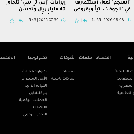
"المنجم" تمول استثمارها
إيرادات "إس تي سي" تتجاوز
"
في "الجوف" ذاتياً وبقروض
40 مليار ريال وتحسن
ب
مصرفية إسلامية
الهوامش يُظهر قوة
م
2026-07-30 | 15:43
2026-08-03 | 14:55
التشغيل
ية
اقتصاد
ملفات
شركات
تكنولوجيا
الاقتصا
ت الخليجية
تعيينات
تكنولوجيا مالية
السعودية
شركات ناشئة
الأمن السيبراني
المصرية
القيادة الذاتية
 العالمية
بلوكتشاين
العملات الرقمية
الاتصالات
التحول الرقمي