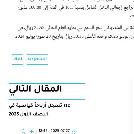
2.8 في المئة إلى 638.91 مليون ريال (170.38 مليون دولار)، في حين تراجع إجمالي الدخل الشامل بنسبة 16.1 في المئة إلى 180.80 مليون
ويتم تداول سهم "نادك" في جلسة اليوم في نطاق 21 ريالاً بارتفاع 0.28 في المئة، وكان سعر السهم في بداية العام الحالي 24.52 ريال، في
السعودية
نادك
المقال التالي
stc تسجل أرباحاً قياسية في
النصف الأول 2025
2025-07-27 | 18:45