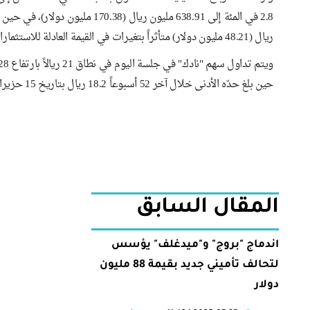
ريال (48.21 مليون دولار) متأثراً بتغيرات في القيمة العادلة للاستثمارات.
حين بلغ حدّه الأدنى خلال آخر 52 أسبوعاً 18.2 ريال بتاريخ 15 حزيران/ يونيو 2025، وحدّه الأعلى 30.15 ريال بتاريخ 28 تموز/ يوليو 2024.
المقال السابق
اندماج "بروج" و"ميدغلف" يؤسس
لتحالف تأميني جديد بقيمة 88 مليون
دولار