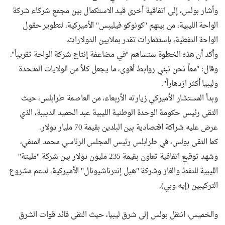
وأشار بولس، إلى اتفاقية أخرى قيد الاستكمال بين مجمع شركاء شركة
الواحة الليبية، من بينهم "كونوكو فيليبس" الأميركية، لتطوير حقول
الواحة النفطية، باستثمارات تقدر بملايين الدولارات.
وأكد أن هذه الخطوة ستساهم "في مضاعفة إنتاج شركة الواحة تقريباً".
وقال: "معاً نحن نبني روابط أقوى، ما يجعل كلاً من الولايات المتحدة
وليبيا أكثر ازدهاراً".
وبدأ المستشار الأميركي زيارته الأربعاء، من العاصمة طرابلس، حيث
التقى رئيس حكومة الوحدة الوطنية الليبية عبد الحميد الدبيبة، الذي
عرض عليه شراكة اقتصادية بين البلدين بقيمة 70 مليار دولار.
كما التقى بولس، في طرابلس رئيس المجلس الرئاسي محمد المنفي،
وشهد توقيع اتفاقية تعاون بقيمة 235 مليون دولار بين شركة "مليتة"
الليبية للنفط والغاز وشركة "هيل إنترناشيونال" الأميركية، لدعم مشروع
التركيبين (إيه وبي).
والخميس، انتقل بولس إلى شرق ليبيا، حيث التقى قائد قوات الشرق