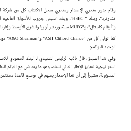
وقام بدور مديري الإصدار ومديري سجل الاكتتاب كل من شركة الاستث
تشارترد"، وبنك " HSBC"، وبنك "سيتي جروب للأس
و"أرقام كابيتال"، و"MUFG سيكيوريتيز أوربا والشرق الأوسط وإفريقيا".
كما تولى
الوحيد للبرنامج.
وفي هذا السياق، قال نائب الرئيس التنفيذي لـ"البنك السعودي للاس
استراتيجية لتعزيز الإطار المالي للبنك، وهو ما يتماشى مع التزام الب
المسؤولة، مشيراً إلى أن هذا الإصدار يسهم في توسيع قاعدة مستثمري 