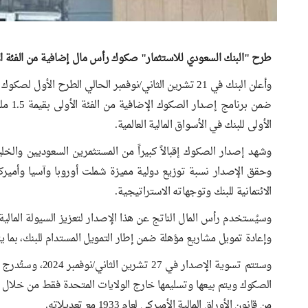
طرح "البنك السعودي للاستثمار" صكوك رأس مال إضافية من الفئة الأولى مستدام
ضمن ب
الأولى للبنك في الأسواق المالية العالمية.
وشهد إصدار الصكوك إقبالاً كبيراً من المستثمرين السعوديين والخ
وحقق الإصدار نسبة توزيع دولية مميزة شملت أوروبا وآسيا وأميرك
الائتمانية للبنك وتوجهاته الاستراتيجية.
وسيُستخدم رأس المال الناتج عن هذا الإصدار لتعزيز السيولة المالي
وإعادة تمويل مشاريع مؤهلة ضمن إطار التمويل المستدام للبنك، بما يتما
وستتم تسوية الإصد
الصكوك ويتم بيعها وتسليمها خارج الولايات المتحدة فقط من خلال م
من قانون الأوراق المالية الأميركي لعام 1933 مع تعديلاته.