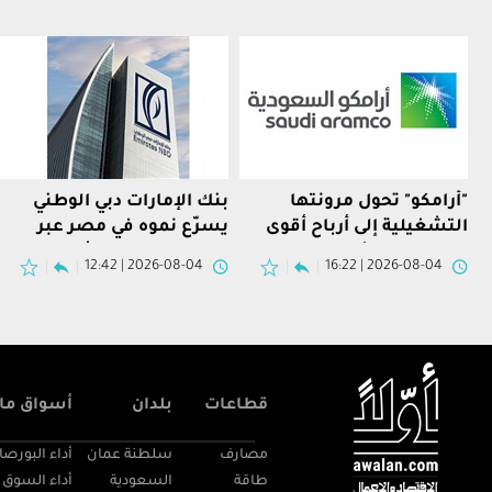
"أرامكو" تحول مرونتها
بنك الإمارات دبي الوطني
التشغيلية إلى أرباح أقوى
يسرّع نموه في مصر عبر
في النصف الأول
تملك محفظة "إتش إس بي
2026-08-04 | 12:42
2026-08-04 | 16:22
سي"
قطاعات
بلدان
أسواق مال
مصارف
سلطنة عمان
أداء البورصا
طاقة
السعودية
أداء السوق 