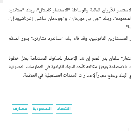
مار للأوراق المالية والوساطة "الاستثمار كابيتال"، وبنك "ستاندرد
واق العالمية المحدودة"، وبنك "جي بي مورغان"، و"جولدمان ساكس إنترناشيونال"،
 كل من "ASH Clifford Chance" و"A&O Shearman" دور المستشارين القانونيين، وقد قام بنك "ستاندرد تشارترد" بدور المنظم
تثمار" سلمان بدر الفغم إن هذا الإصدار للصكوك المستدامة يمثل خطوة
نك بالاستدامة ويعزز مكانته كأحد البنوك القيادية في الممارسات المصرفية
البنك ويضع معياراً لإصدارات السندات المستقبلية في المنطقة.
اقتصاد
السعودية
مصارف