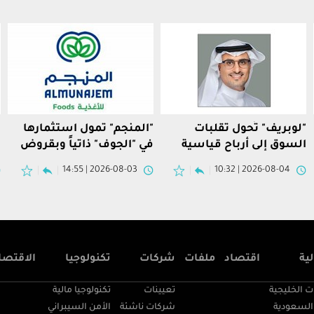
"لوبريف" تُحول تقلبات
"المنجم" تمول استثمارها
ا
السوق إلى أرباح قياسية
في "الجوف" ذاتياً وبقروض
ق
وتدفقات نقدية قوية
مصرفية إسلامية
ا
2026-08-03 | 14:55
2026-08-04 | 10:32
ية
اقتصاد
ملفات
شركات
تكنولوجيا
الاقتصا
ت الخليجية
تعيينات
تكنولوجيا مالية
السعودية
شركات ناشئة
الأمن السيبراني