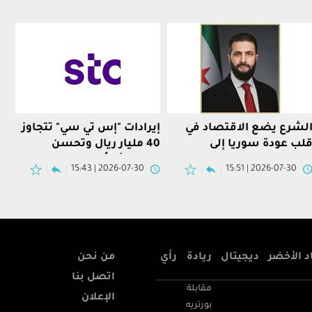
لشرع يضع الاقتصاد في
إيرادات "إس تي سي" تتجاوز
لب عودة سوريا إلى
40 مليار ريال وتحسن
لمنطقة والعالم
الهوامش يُظهر قوة
2026-07-30 | 15:43
2026-07-30 | 15:51
التشغيل
د الأخضر
ديجيتال
ريادة
رأي
من نحن
اتصل بنا
مقابلة
الإعلان
بورتريه