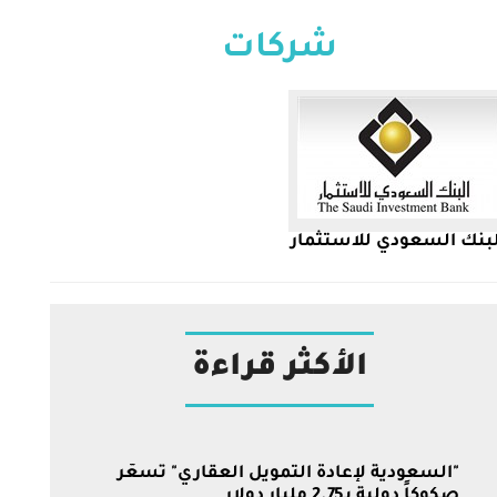
شركات
بنك السعودي للاستثمار
البنك 
الأكثر قراءة
"السعودية لإعادة التمويل العقاري" تسعّر
صكوكاً دولية بـ2.75 مليار دولار