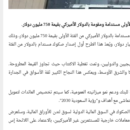
ة ومقومة بالدولار الأميركي بقيمة 750 مليون دولار.
وأعلن البنك في 21 تشرين الثاني/نوفمبر الحالي الطرح الأول لصكوك مستدامة بالدولار الأميركي من الفئة الأولى بقيمة 750 مليون دولار، وذلك
رنامج إصدار الصكوك الإضافية من الفئة الأولى بقيمة 1.5 مليار دولار، ويُعدّ هذا الطرح أول إصدار صكوك مستدام بالدولار من الفئة
ليجيين والدوليين، وتمت تغطية الاكتتاب حيث تجاوز القيمة المطروحة.
ا والشرق الأوسط، ويعكس هذا النجاح الكبير ثقة الأسواق في الجدارة
ة للبنك ودعم نمو ميزانيته العمومية، كما سيتم تخصيص العائدات لتمويل
شى مع أهداف و"رؤية السعودية 2030".
ار في 27 تشرين الثاني/نوفمبر 2024، وستُدرج الصكوك في السوق المالية الدولية لسوق لندن للأوراق المالية، وستُعرض
عاملات خارجية للمستثمرين غير الأميركيين، بالاعتماد على اللائحة إس