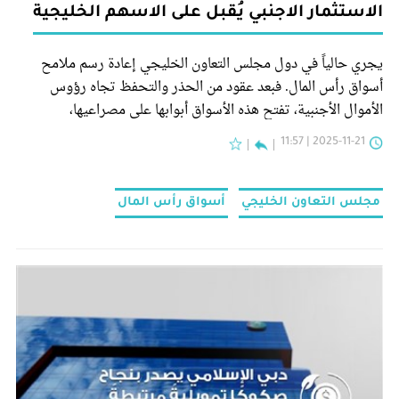
الاستثمار الاجنبي يُقبل على الاسهم الخليجية
يجري حالياً في دول مجلس التعاون الخليجي إعادة رسم ملامح
أسواق رأس المال. فبعد عقود من الحذر والتحفظ تجاه رؤوس
الأموال الأجنبية، تفتح هذه الأسواق أبوابها على مصراعيها،
مستقبلة المستثمرين الدوليين بترحاب غير مسبوق.
2025-11-21 | 11:57
مجلس التعاون الخليجي
أسواق رأس المال