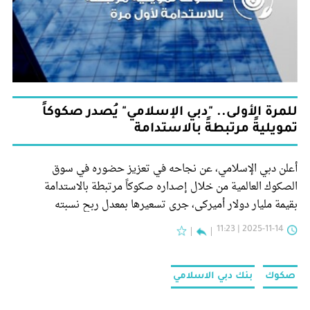
للمرة الأولى.. "دبي الإسلامي" يُصدر صكوكاً
تمويليةً مرتبطةً بالاستدامة
أعلن دبي الإسلامي، عن نجاحه في تعزيز حضوره في سوق
الصكوك العالمية من خلال إصداره صكوكاً مرتبطة بالاستدامة
بقيمة مليار دولار أميركي، جرى تسعيرها بمعدل ربح نسبته
4.572% سنوياً وبأجل مدته خمس سنوات.
2025-11-14 | 11:23
صكوك
بنك دبي الاسلامي