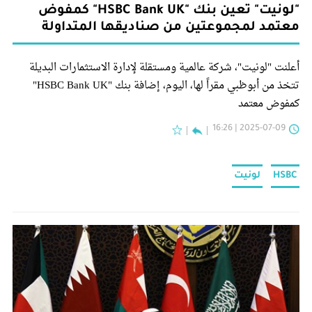
"لونيت" تعين بنك "HSBC Bank UK" كمفوض
معتمد لمجموعتين من صناديقها المتداولة
أعلنت "لونيت"، شركة عالمية ومستقلة لإدارة الاستثمارات البديلة
تتخذ من أبوظبي مقراً لها، اليوم، إضافة بنك "HSBC Bank UK"
كمفوض معتمد
2025-07-09 | 16:26
HSBC
لونيت