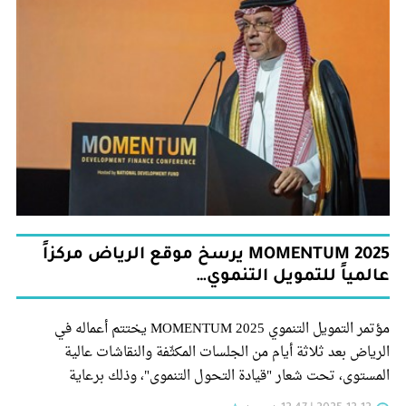
MOMENTUM 2025 يرسخ موقع الرياض مركزاً
عالمياً للتمويل التنموي…
مؤتمر التمويل التنموي MOMENTUM 2025 يختتم أعماله في
الرياض بعد ثلاثة أيام من الجلسات المكثّفة والنقاشات عالية
المستوى، تحت شعار "قيادة التحول التنموي"، وذلك برعاية
صاحب السمو الملكي الأمير محمد بن سلمان بن عبدالعزيز آل