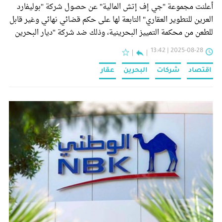
أعلنت مجموعة "جي إف إتش المالية" عن حصول شركة "بوليفارد
العرين للتطوير العقاري" التابعة لها على حكم قضائي نهائي وغير قابل
للطعن من محكمة التمييز البحرينية، وذلك ضد شركة "ديار البحرين
العقارية" ومساهميها والذي يقضي بإلزام الأخيرة ومساهميها
2025-08-28 | 13:42
بالتضامن بسداد مبلغ 24 مليون دولار أميركي أو ما يعادله بالدينار
البحريني.
اقتصاد
شركات
البحرين
عقار