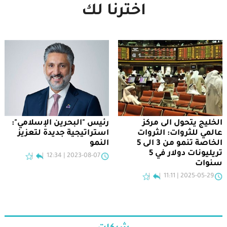
اخترنا لك
الخليج يتحول الى مركز
رئيس "البحرين الإسلامي":
عالمي للثروات: الثروات
استراتيجية جديدة لتعزيز
الخاصة تنمو من 3 الى 5
النمو
تريليونات دولار في 5
2023-08-07 | 12:34
سنوات
2025-05-29 | 11:11