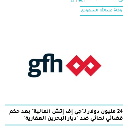
وفاة عبدالله السعودي
24 مليون دولار لـ"جي إف إتش المالية" بعد حكم
قضائي نهائي ضد "ديار البحرين العقارية"