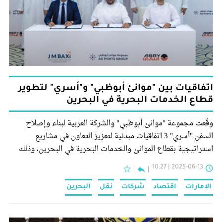
اتفاقيات بين "موانئ أبوظبي" و"أسري" لتطوير
قطاع الخدمات البحرية في البحرين
وقّعت مجموعة "موانئ أبوظبي" والشركة العربية لبناء وإصلاح
السفن "أسري" 3 اتفاقيات مبدئية لتعزيز التعاون في مشاريع
استراتيجية بقطاع الموانئ والخدمات البحرية في البحرين، وذلك
بحضور ممثل الملك البحريني للأعمال الإنسانية وشؤون الشباب في
2025-06-13 | 10:27
البحرين، رئيس مجلس إدارة "بابكو إنرجيز" ناصر بن حمد آل خليفة.
الامارات
اقتصاد
شركات
نقل
البحرين