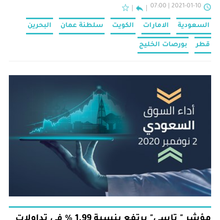
2021-01-10 | 07:00
السعودية
الامارات
الكويت
سلطنة عمان
البحرين
قطر
بورصات الخليج
مؤشر " تاسي" يرتفع بنسبة 1.99 % في تداولات