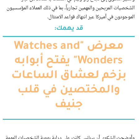
الشخصيات المربحين والمهمين تجارياً، بما في ذلك العملاء المؤسسيون
الموجودون في أميركا عبر انتهاك قواعد الامتثال.
قد يهمك:
معرض "Watches and
Wonders" يفتح أبوابه
بزخم لعشاق الساعات
والمختصين في قلب
جنيف
وأوضحت الشكوى أن بينانس كانت على دراية بهوية الشخصيات المهمة