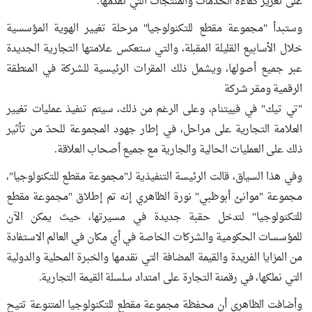
على تعزيز كفاءة الخدمات والمنتجات التي تقدمها.
وستبدأ "مجموعة مقطع للتكنولوجيا" مرحلة تغيير الهوية المؤسسية
خلال الأسابيع القليلة المقبلة، والتي ستعكس علامتها التجارية الجديدة
عبر جميع أصولها، ويشمل ذلك المقرات الرئيسية للشركة في المنطقة
الرقمية ومقر شركة
"تي تيك" في فييتنام، وعلى الرغم من ذلك، سيتم تنفيذ عمليات تغيير
العلامة التجارية على مراحل، في إطار جهود المجموعة للحدّ من تأثير
ذلك على العمليات الحالية والجارية مع جميع أصحاب العلاقة.
وفي هذا السياق، قالت الرئيسة التنفيذية لـ"مجموعة مقطع للتكنولوجيا"،
مجموعة "موانئ أبوظبي" نورة الظاهري إنه تم إطلاق "مجموعة مقطع
للتكنولوجيا" لتدخل حقبة جديدة في مسيرتها، حيث يمكن الآن
للمؤسسات الحكومية والشركات الخاصة في أي مكان في العالم الاستفادة
من المزايا الفريدة والقيمة المضافة التي نقدمها والخبرة المحلية والدولية
التي نملكها، في رقمنة التجارة على امتداد سلسلة القيمة التجارية.
وأضافت الظاهري أن محفظة مجموعة مقطع للتكنولوجيا المتنوعة تتيح