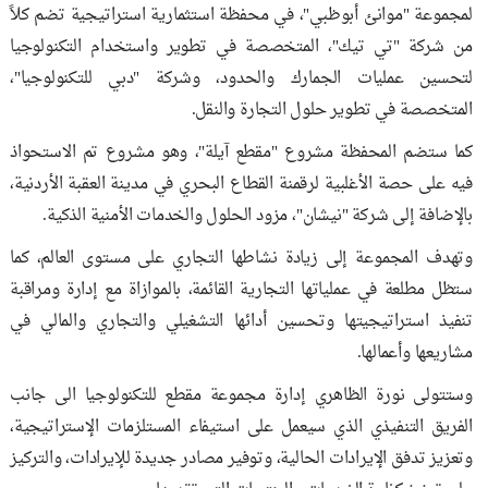
لمجموعة "موانئ أبوظبي"، في محفظة استثمارية استراتيجية تضم كلاً
من شركة "تي تيك"، المتخصصة في تطوير واستخدام التكنولوجيا
لتحسين عمليات الجمارك والحدود، وشركة "دبي للتكنولوجيا"،
المتخصصة في تطوير حلول التجارة والنقل.
كما ستضم المحفظة مشروع "مقطع آيلة"، وهو مشروع تم الاستحواذ
فيه على حصة الأغلبية لرقمنة القطاع البحري في مدينة العقبة الأردنية،
بالإضافة إلى شركة "نيشان"، مزود الحلول والخدمات الأمنية الذكية.
وتهدف المجموعة إلى زيادة نشاطها التجاري على مستوى العالم، كما
ستظل مطلعة في عملياتها التجارية القائمة، بالموازاة مع إدارة ومراقبة
تنفيذ استراتيجيتها وتحسين أدائها التشغيلي والتجاري والمالي في
مشاريعها وأعمالها.
وستتولى نورة الظاهري إدارة مجموعة مقطع للتكنولوجيا الى جانب
الفريق التنفيذي الذي سيعمل على استيفاء المستلزمات الإستراتيجية،
وتعزيز تدفق الإيرادات الحالية، وتوفير مصادر جديدة للإيرادات، والتركيز