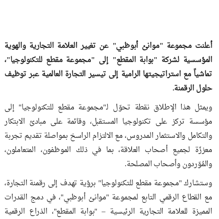
أعلنت مجموعة "موانئ أبوظبي" عن تغيير العلامة التجارية والهوية
المؤسسية لشركة "بوابة المقطع" إلى "مجموعة مقطع للتكنولوجيا"،
تماشياً مع استراتيجيتها الرامية إلى تيسير التجارة العالمية عبر توظيف
حلول الرقمنة.
ويمثل هذا الإطلاق نقطة تحوّل لـ"مجموعة مقطع للتكنولوجيا" إلى
مؤسسة تركز على تكنولوجيا المستقبل، وقائمة على مبادئ الابتكار
والتكامل والاستثمار المدروس، مع الالتزام الراسخ بمواصلة تقديم تجربة
معززّة لجميع أصحاب العلاقة، بما في ذلك الموظفون، المتعاملون،
والمُوّردون وأصحاب المصلحة.
وستشارك "مجموعة مقطع للتكنولوجيا" برؤية تهدف إلى رقمنة التجارة،
مع القطاع الرقمي التابع لمجموعة "موانئ أبوظبي"، في دمج القدرات
المميزة للعلامة التجارية الرئيسية – "بوابة المقطع"، الذراع الرقمية