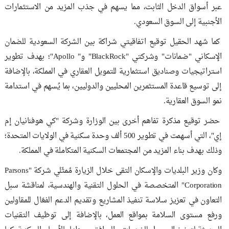
عبر أسواق الدخل الثابت، مما يسهم في جذب المزيد من الاستثمارات
الأجنبية إلى السوق السعودي.
كما شهد الحقيل توقيع اتفاقيتي شراكة بين الشركة السعودية للضمان
الإسكاني "ضمانات" وشركتي "BlackRock" و" Apollo"؛ بهدف تطوير
استراتيجيات وصناديق استثمارية للتمويل العقاري في المملكة، بالإضافة
إلى توسيع قاعدة المستثمرين المحليين والدوليين، بما يُسهم في استدامة
نمو السوق العقارية.
حضر توقيع مذكرة تفاهم أخرى بين الوزارة وشركة "كي هوفنانيان إم
إي"، التي أسهمت في تطوير 500 ألف وحدة سكنية في الولايات المتحدة؛
وذلك بهدف بناء المزيد من المجتمعات السكنية المتكاملة في المملكة.
وكان وزير البلديات والإسكان التقى خلال الزيارة مُمثّلي شركة "Parsons
Corporation" المتخصصة في الحلول التقنية والهندسية، لمناقشة سبل
التعاون في تعزيز سلاسة تنفيذ المشاريع وتقديم الدعم الفعّال للمقاولين
ورفع مستوى السلامة بمواقع العمل، بالإضافة إلى توظيف التقنيات