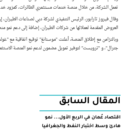
تعمل الشركة، من خلال منصة خدمات مستثمري الطائرات، كمزود خدمات في 17 اتفاقية إدارة وخدمات لصالح مستثمرين مؤس
وقال فيروز تارابور، الرئيس التنفيذي لشركة دبي لصناعات الطيران، 
العروض المقدمة لعملائها من شركات الطيران، إضافة إلى دعم نمو م
وبالتزامن مع إطلاق المنصة، أعلنت "موستانغ" توقيع اتفاقية مع "غو
جنرال"، و "ترويست" لتوفير تمويل مضمون لدعم نمو المنصة الاستثما
المقال السابق
اقتصاد عُمان في الربع الأول... نمو
هادئ وسط اختبار النفط والجغرافيا