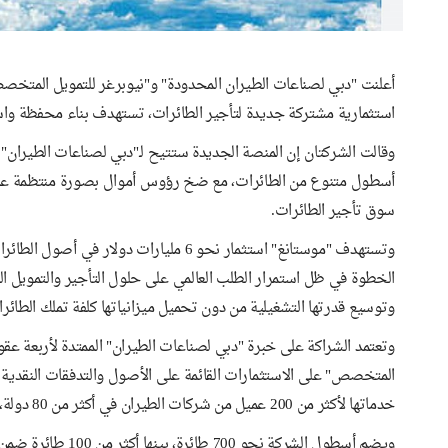
أعلنت "دبي لصناعات الطيران المحدودة" و"نيوبرغر للتمويل المتخص
استثمارية مشتركة جديدة لتأجير الطائرات، تستهدف بناء محفظة وا
وقالت الشركتان إن المنصة الجديدة ستتيح لـ"دبي لصناعات الطيران"
أسطول متنوع من الطائرات، مع ضخ رؤوس أموال بصورة منتظمة على
سوق تأجير الطائرات.
وتستهدف "موستانغ" استثمار نحو 6 مليارات 
الخطوة في ظل استمرار الطلب العالمي على حلول التأجير والتمويل ا
وتوسيع قدرتها التشغيلية من دون تحميل ميزانياتها كلفة تملك الطائرا
وتعتمد الشراكة على خبرة "دبي لصناعات الطيران" الممتدة لأربعة عقو
المتخصص" على الاستثمارات القائمة على الأصول والتدفقات النقدية ال
خدماتها لأكثر من 200 عميل من شركات الطيران في أكثر من 80 دولة، عبر مكاتب في دبي ودبلن وعمّان وسنغافورة وميامي وسياتل.