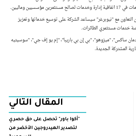
سيين وماليين.
إن التعاون مع "نيوبرغر" سيساعد الشركة على توسيع خدماتها وتعزيز
نصة خدمات مستثمري الطائرات.
لدمان ساكس"، "ميزوهو"، "بي إن بي باريبا"، "إم يو إف جي"، "سوسيتيه
رية المشتركة الجديدة.
المقال التالي
"أكوا باور" تحصل على حق حصري
لتصدير الهيدروجين الأخضر من