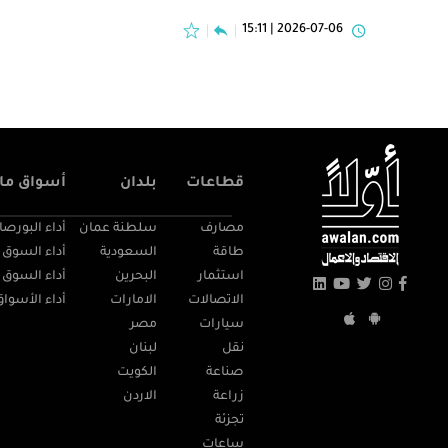
2026-07-06 | 15:11
قطاعات
بلدان
أسواق مال
مصارف
سلطنة عمان
أداء البورصا
طاقة
السعودية
أداء السوق 
استثمار
البحرين
أداء السوق 
الاتصالات
الامارات
أداء الأسواق
سيارات
مصر
نقل
لبنان
صناعة
الكويت
زراعة
الاردن
تجزئة
ساعات