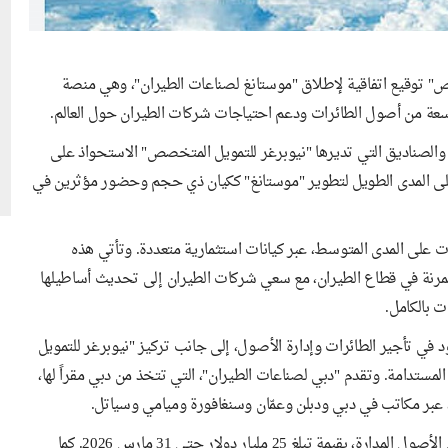
ص" توقيع اتفاقية لإطلاق "موستانغ لصناعات الطيران"، وهي منصة
سعة من أصول الطائرات ودعم احتياجات شركات الطيران حول العالم.
 والصناديق التي تديرها "نيوبرغر للتمويل المتخصص" الاستحواذ على
 المدى الطويل لتطوير "موستانغ" ككيان ذي حجم وحضور مؤثرين في
دولار في أصول الطائرات على المدى المتوسط، عبر كيانات استثمارية متعددة. وتأتي هذه
لمرنة في قطاع الطيران، مع سعي شركات الطيران إلى تحديث أساطيلها
ت بالكامل.
د في تأجير الطائرات وإدارة الأصول، إلى جانب تركيز "نيوبرغر للتمويل
مستدامة. وتقدم "دبي لصناعات الطيران"، التي تتخذ من دبي مقراً لها،
ويضم أسطول الشركة نحو 700 طائرة، بينها أكثر من 100 طائرة ضمن الأصول المدارة، بقيمة تبلغ 25 مليار دولار حتى 31 مارس 2026. كما