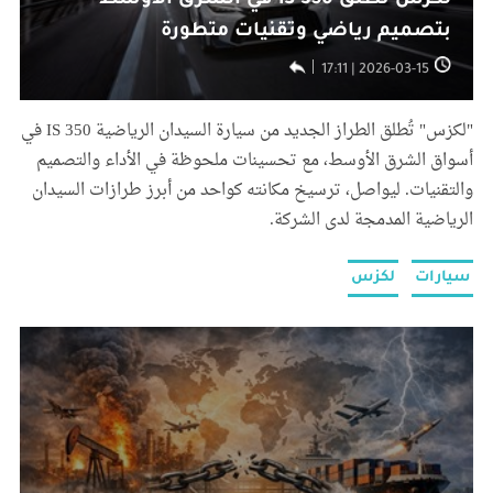
لكزس تطلق IS 350 في الشرق الأوسط
بتصميم رياضي وتقنيات متطورة
2026-03-15 | 17:11
"لكزس" تُطلق الطراز الجديد من سيارة السيدان الرياضية IS 350 في
أسواق الشرق الأوسط، مع تحسينات ملحوظة في الأداء والتصميم
والتقنيات. ليواصل، ترسيخ مكانته كواحد من أبرز طرازات السيدان
الرياضية المدمجة لدى الشركة.
سيارات
لكزس