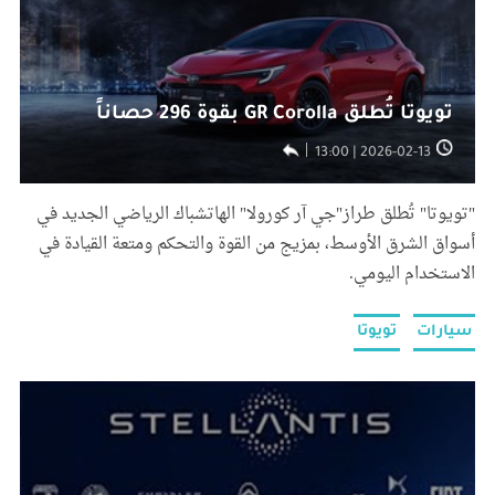
تويوتا تُطلق GR Corolla بقوة 296 حصاناً
2026-02-13 | 13:00
"تويوتا" تُطلق طراز"جي آر كورولا" الهاتشباك الرياضي الجديد في
أسواق الشرق الأوسط، بمزيج من القوة والتحكم ومتعة القيادة في
الاستخدام اليومي.
سيارات
تويوتا