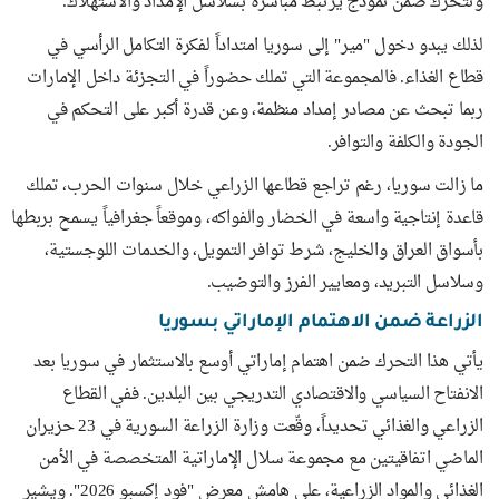
وتتحرك ضمن نموذج يرتبط مباشرة بسلاسل الإمداد والاستهلاك.
لذلك يبدو دخول "مير" إلى سوريا امتداداً لفكرة التكامل الرأسي في
قطاع الغذاء. فالمجموعة التي تملك حضوراً في التجزئة داخل الإمارات
ربما تبحث عن مصادر إمداد منظمة، وعن قدرة أكبر على التحكم في
الجودة والكلفة والتوافر.
ما زالت سوريا، رغم تراجع قطاعها الزراعي خلال سنوات الحرب، تملك
قاعدة إنتاجية واسعة في الخضار والفواكه، وموقعاً جغرافياً يسمح بربطها
بأسواق العراق والخليج، شرط توافر التمويل، والخدمات اللوجستية،
وسلاسل التبريد، ومعايير الفرز والتوضيب.
الزراعة ضمن الاهتمام الإماراتي بسوريا
يأتي هذا التحرك ضمن اهتمام إماراتي أوسع بالاستثمار في سوريا بعد
الانفتاح السياسي والاقتصادي التدريجي بين البلدين. ففي القطاع
الزراعي والغذائي تحديداً، وقّعت وزارة الزراعة السورية في 23 حزيران
الماضي اتفاقيتين مع مجموعة سلال الإماراتية المتخصصة في الأمن
الغذائي والمواد الزراعية، على هامش معرض "فود إكسبو 2026". ويشير