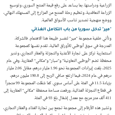
الزراعية ودراستها، بما يساعد على رفع قيمة المنتج السوري، وتوسيع
الزراعة التعاقدية، وتنظيم رحلة المنتج من المزارع إلى المستهلك النهائي،
ووضع منهجية تصدير تناسب الأسواق العالمية.
"مير" تدخل سوريا من باب التكامل الغذائي
وتأتي خلفية مجموعة "مير" لتفسر طبيعة هذا الاهتمام. فالشركة،
المدرجة في سوق أبوظبي للأوراق المالية، تقدم نفسها كمجموعة
استثمارية تركز على تجارة الأغذية والتجزئة والعقار التجاري، وتدير
محفظة تضم "أبوظبي التعاونية" و"سبار" و"مكاني" العقارية. وفي عام
2025، بلغت إيرادات المجموعة نحو 1.96 مليار درهم، مقابل 2.06 مليار
درهم في عام 2024، فيما ارتفع صافي الربح إلى 190.8 مليون درهم،
بزيادة 11.5 في المئة على أساس سنوي. كما شغّلت المجموعة 99 متجراً
في قطاع التجزئة الغذائية، ورفعت مساحة محفظة "مكاني" العقارية إلى
411 ألف متر مربع، مع معدل إشغال بلغ 93 في المئة.
وتشير هذه الأرقام إلى مجموعة تجمع بين تجارة الغذاء والعقار التجاري،