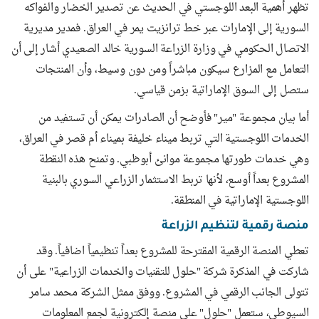
تظهر أهمية البعد اللوجستي في الحديث عن تصدير الخضار والفواكه
السورية إلى الإمارات عبر خط ترانزيت يمر في العراق. فمدير مديرية
الاتصال الحكومي في وزارة الزراعة السورية خالد الصعيدي أشار إلى أن
التعامل مع المزارع سيكون مباشراً ومن دون وسيط، وأن المنتجات
ستصل إلى السوق الإماراتية بزمن قياسي.
أما بيان مجموعة "مير" فأوضح أن الصادرات يمكن أن تستفيد من
الخدمات اللوجستية التي تربط ميناء خليفة بميناء أم قصر في العراق،
وهي خدمات طورتها مجموعة موانئ أبوظبي. وتمنح هذه النقطة
المشروع بعداً أوسع، لأنها تربط الاستثمار الزراعي السوري بالبنية
اللوجستية الإماراتية في المنطقة.
منصة رقمية لتنظيم الزراعة
تعطي المنصة الرقمية المقترحة للمشروع بعداً تنظيمياً اضافياً. وقد
شاركت في المذكرة شركة "حلول للتقنيات والخدمات الزراعية" على أن
تتولى الجانب الرقمي في المشروع. ووفق ممثل الشركة محمد سامر
السيوطي، ستعمل "حلول" على منصة إلكترونية لجمع المعلومات