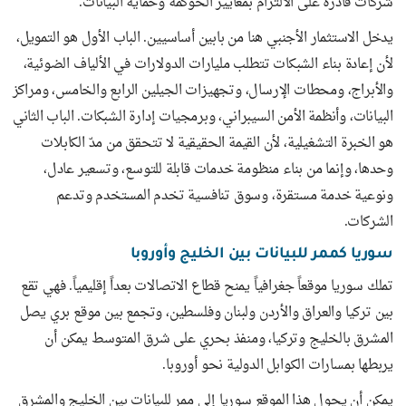
شركات قادرة على الالتزام بمعايير الحوكمة وحماية البيانات.
يدخل الاستثمار الأجنبي هنا من بابين أساسيين. الباب الأول هو التمويل،
لأن إعادة بناء الشبكات تتطلب مليارات الدولارات في الألياف الضوئية،
والأبراج، ومحطات الإرسال، وتجهيزات الجيلين الرابع والخامس، ومراكز
البيانات، وأنظمة الأمن السيبراني، وبرمجيات إدارة الشبكات. الباب الثاني
هو الخبرة التشغيلية، لأن القيمة الحقيقية لا تتحقق من مدّ الكابلات
وحدها، وإنما من بناء منظومة خدمات قابلة للتوسع، وتسعير عادل،
ونوعية خدمة مستقرة، وسوق تنافسية تخدم المستخدم وتدعم
الشركات.
سوريا كممر للبيانات بين الخليج وأوروبا
تملك سوريا موقعاً جغرافياً يمنح قطاع الاتصالات بعداً إقليمياً. فهي تقع
بين تركيا والعراق والأردن ولبنان وفلسطين، وتجمع بين موقع بري يصل
المشرق بالخليج وتركيا، ومنفذ بحري على شرق المتوسط يمكن أن
يربطها بمسارات الكوابل الدولية نحو أوروبا.
يمكن أن يحول هذا الموقع سوريا إلى ممر للبيانات بين الخليج والمشرق