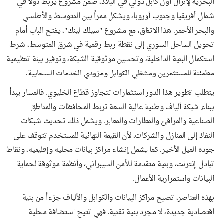
البحرية لإنزال أول كابل دولي في البلاد، ضمن مشروع يربط دولاً في
شمال أفريقيا وجنوب أوروبا، ويشكل ممراً بين المتوسط والأطلسي
والبحر الأحمر. هذا الاتفاق، مع مشروع "سيلك لينك"، يفتح الباب أمام
تحويل الساحل السوري إلى نقطة ربط رقمية في شرق المتوسط، شرط
استكمال البنية الداخلية، وتحسين موثوقية الشبكة، وتوفير بيئة تنظيمية
مطمئنة للمستثمرين ومشغلي الكوابل ومزودي الخدمات السحابية.
يتطلب تطوير هذا الدور استثمارات تتجاوز قطاع الخليوي. فالمسار يبدأ
ببناء شبكة ألياف وطنية عالية السعة تربط المحافظات والمناطق
الصناعية والمرافئ والمطارات والمعابر. ويشمل ذلك تحديث شبكات
النفاذ إلى المنازل والشركات، لأن القيمة النهائية للمستخدم تتوقف على
جودة الميل الأخير. كما يشمل إنشاء مراكز بيانات محلية وإقليمية، ونقاط
تبادل إنترنت، وبنية متقدمة للأمن السيبراني، وأنظمة موثوقة لحماية
البيانات واستمرارية الأعمال.
بهذه العناصر، تصبح مراكز البيانات والكوابل والألياف جزءاً من بنية
اقتصادية جديدة، لا مجرد بنية تقنية. فهي تتيح استضافة محلية