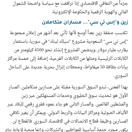
جزءاً من التعافي الاقتصادي إذا ترافقت مع سياسة واضحة للشمول
المالي والهوية الرقمية والحكومة الإلكترونية.
زين و"إس تي سي"... مساران متكاملان
تكتسب صفقة زين بعداً أوسع لأنها تأتي بعد أشهر من إعلان مجموعة
"إس تي سي" السعودية مشروع "سيلك لينك" في سوريا، باستثمار
يقارب مليار دولار. ويتضمن المشروع إنشاء نحو 4500 كيلومتر من
الكابلات الرئيسية ومثلها من الكابلات الفرعية، إضافة إلى خمسة مراكز
بيانات بطاقة 50 ميغاواط، ومحطات إنزال بحرية جديدة على الساحل
السوري.
بهذا المعنى، تبدو السوق السورية مقبلة على مسارين متكاملين. المسار
الأول هو تحديث سوق الخليوي وخدمات المستهلكين عبر زين
والمشغلين القائمين. والمسار الثاني هو بناء عمود فقري رقمي للبلاد عبر
الألياف الضوئية ومراكز البيانات والربط الدولي. ويمكن أن يغير تلاقي
المسارين وظيفة قطاع الاتصالات في الاقتصاد السوري. فالقطاع لن
يكون مجرد خدمة أساسية للمواطنين والشركات، وإنما منصة لإعادة بناء