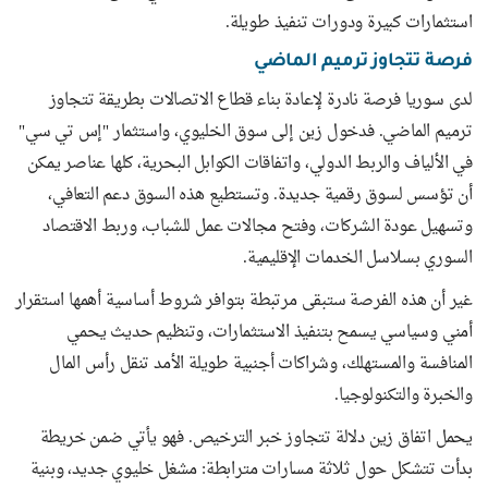
استثمارات كبيرة ودورات تنفيذ طويلة.
فرصة تتجاوز ترميم الماضي
لدى سوريا فرصة نادرة لإعادة بناء قطاع الاتصالات بطريقة تتجاوز
ترميم الماضي. فدخول زين إلى سوق الخليوي، واستثمار "إس تي سي"
في الألياف والربط الدولي، واتفاقات الكوابل البحرية، كلها عناصر يمكن
أن تؤسس لسوق رقمية جديدة. وتستطيع هذه السوق دعم التعافي،
وتسهيل عودة الشركات، وفتح مجالات عمل للشباب، وربط الاقتصاد
السوري بسلاسل الخدمات الإقليمية.
غير أن هذه الفرصة ستبقى مرتبطة بتوافر شروط أساسية أهمها استقرار
أمني وسياسي يسمح بتنفيذ الاستثمارات، وتنظيم حديث يحمي
المنافسة والمستهلك، وشراكات أجنبية طويلة الأمد تنقل رأس المال
والخبرة والتكنولوجيا.
يحمل اتفاق زين دلالة تتجاوز خبر الترخيص. فهو يأتي ضمن خريطة
بدأت تتشكل حول ثلاثة مسارات مترابطة: مشغل خليوي جديد، وبنية