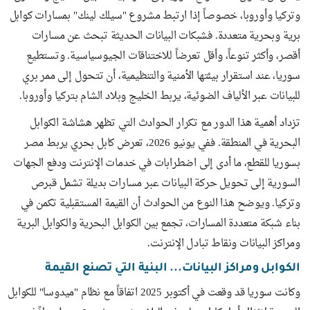
وتركيا وأوروبا، خصوصاً إذا ارتبط مشروع "سيلك لينك" بمسارات كوابل
برية وبحرية متعددة. فشبكات البيانات الحديثة تبحث عن مسارات
أقصر، وأكثر تنوعاً، وأقل تعرضاً للاختناقات الجيوسياسية. وتستطيع
سوريا، عند استقرار بيئتها الأمنية والتنظيمية، أن تتحول إلى ممر بري
للبيانات عبر الألياف الضوئية، يربط الخليج وبلاد الشام بتركيا وأوروبا.
تزداد أهمية هذا الدور مع تكرار الحوادث التي تظهر هشاشة الكوابل
البحرية في المنطقة. ففي يونيو 2026، تعرض كابل بحري يربط مصر
بسوريا للقطع، ما أدى إلى اضطرابات في خدمات الإنترنت ودفع الجهات
السورية إلى تحويل حركة البيانات عبر مسارات بديلة تشمل قبرص
وتركيا. ويوضح هذا النوع من الحوادث أن القيمة المستقبلية تكمن في
بناء شبكة متعددة المسارات، تجمع بين الكوابل البحرية والكوابل البرية
ومراكز البيانات ونقاط تبادل الإنترنت.
الكوابل ومراكز البيانات... البنية التي تصنع القيمة
وكانت سوريا قد وقعت في أكتوبر 2025 اتفاقاً مع نظام "ميدوسا" للكوابل