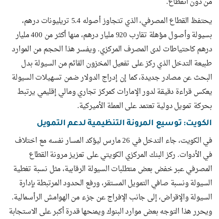
من دون انقطاع.
يحتفظ القطاع المصرفي، الذي تتجاوز أصوله 5.4 تريليونات درهم،
بسيولة وأصول مؤهلة تقارب 920 مليار درهم، منها أكثر من 400 مليار
درهم كاحتياطات لدى المصرف المركزي. ويفسر هذا الحجم من الموارد
طبيعة التدخل الذي ركز على تفعيل المخزون القائم من السيولة بدل
البحث عن مصادر جديدة، كما إن إدراج الدولار ضمن تسهيلات السيولة
يعكس قراءة دقيقة لدور الإمارات كمركز تجاري ومالي إقليمي يرتبط
بحركة تمويل دولية تعتمد على العملة الأميركية.
الكويت: توسيع المرونة التنظيمية لدعم التمويل
في الكويت، جاء التدخل في 26 مارس ليؤكد المسار نفسه مع اختلاف
في الأدوات. ركز البنك المركزي الكويتي على تعزيز مرونة القطاع
المصرفي عبر خفض بعض متطلبات السيولة الرقابية، مثل نسبة تغطية
السيولة ونسبة صافي التمويل المستقر، ورفع الحدود المرتبطة بإدارة
السيولة والإقراض، إلى جانب الإفراج عن جزء من الهوامش الرأسمالية.
ويحرر هذا التوجه بعض موارد البنوك ويمنحها قدرة أكبر على الاستجابة