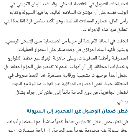
لاحتياجات التمويل في الاقتصاد المحلي. وقد شدد البيان الكويتي في
الوقت نفسه على أن مؤشرات السلامة المالية، بما فيها السيولة وكفاية
رأس المال، تتجاوز المعدلات العالمية، وهو تأكيد يعكس قوة القاعدة التي
تنطلق منها هذه الإجراءات.
اللافت في الحالة الكويتية أن جزءاً من الاستجابة سبق الإعلان الرسمي.
ويشير تأكيد البنك المركزي في وقت مبكر على استمرار العمليات
المصرفية وأنظمة المدفوعات، وعلى جاهزية البنوك عبر خطط الطوارئ
واختبارات المحاكاة، إلى أن أدوات الدعم لا تقتصر على الحزم المعلنة، بل
تشمل أيضاً توجيهات تشغيلية ورقابية مستمرة. هذا النمط معروف في
المنطقة، حيث تعمل المصارف المركزية عبر قنوات مباشرة مع البنوك
لضمان الجاهزية، من دون الحاجة دائماً إلى إعلان كل إجراء بشكل
رسمي.
قطر: ضمان الوصول غير المحدود إلى السيولة
في قطر، حمل إعلان 30 مارس طابعاً نقدياً مباشراً، مع استخدام أدوات
توفر سيولة غير محدودة تقريباً عند الحاجة. إن إتاحة تسهيلات "ريبو"