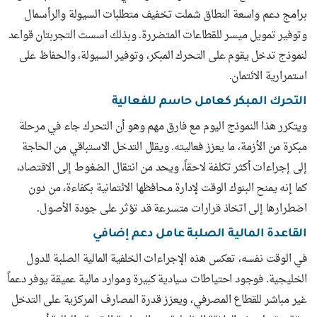
برامج دعم واسعة النطاق شملت تخفيف متطلبات السيولة والرأسمال
وتوفير تمويل ميسر للقطاعات المتضررة. وبذلك اسست التجربتان قواعد
لنموذج تدخل يقوم على التحرك المبكر، وتوفير السيولة، والحفاظ على
استمرارية الائتمان.
التحرك المبكر كعامل حاسم للفعالية
ويتكرر هذا النموذج اليوم مع فارق مهم وهو أن التحرك جاء في مرحلة
مبكرة من الأزمة، ما يعزز فعاليته. ويقلل التدخل الاستباقي من الحاجة
إلى إجراءات أكثر تكلفة لاحقاً، ويحد من انتقال الضغوط إلى الاقتصاد،
كما إنه يمنح البنوك الوقت لإدارة محافظها الائتمانية بكفاءة، من دون
اضطرارها إلى اتخاذ قرارات متسرعة قد تؤثر على جودة الأصول.
القاعدة المالية الصلبة عامل دعم إضافي
في الوقت نفسه، تعكس هذه الإجراءات الخلفية المالية الصلبة للدول
الخليجية. فوجود احتياطات سيادية كبيرة وموارد مالية عميقة يوفر دعماً
غير مباشر للقطاع المصرفي، ويعزز قدرة المصارف المركزية على التدخل