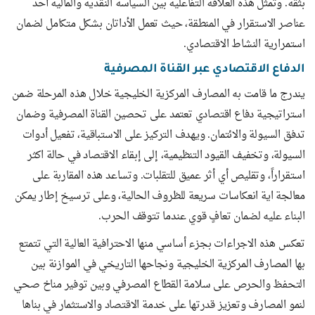
بثقة. وتمثل هذه العلاقة التفاعلية بين السياسة النقدية والمالية أحد
عناصر الاستقرار في المنطقة، حيث تعمل الأداتان بشكل متكامل لضمان
استمرارية النشاط الاقتصادي.
الدفاع الاقتصادي عبر القناة المصرفية
يندرج ما قامت به المصارف المركزية الخليجية خلال هذه المرحلة ضمن
استراتيجية دفاع اقتصادي تعتمد على تحصين القناة المصرفية وضمان
تدفق السيولة والائتمان. ويهدف التركيز على الاستباقية، تفعيل أدوات
السيولة، وتخفيف القيود التنظيمية، إلى إبقاء الاقتصاد في حالة اكثر
استقراراً، وتقليص أي أثر عميق للتقلبات. وتساعد هذه المقاربة على
معالجة اية انعكاسات سريعة للظروف الحالية، وعلى ترسيخ إطار يمكن
البناء عليه لضمان تعافٍ قوي عندما تتوقف الحرب.
تعكس هذه الاجراءات بجزء أساسي منها الاحترافية العالية التي تتمتع
بها المصارف المركزية الخليجية ونجاحها التاريخي في الموازنة بين
التحفظ والحرص على سلامة القطاع المصرفي وبين توفير مناخ صحي
لنمو المصارف وتعزيز قدرتها على خدمة الاقتصاد والاستثمار في بناها