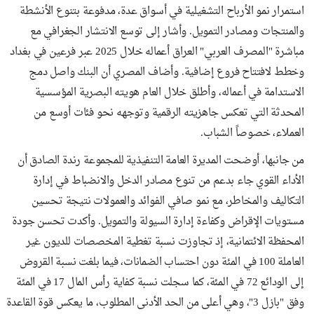
استمرار نمو الأرباح التشغيلية في أسواق عدة، مدفوعة بتنوع الأنشطة
والمنتجات ومصادر التمويل. وأشار إلى توسع الانتشار الجغرافي مع
مباشرة "المصرف العربي" العراق أعماله خلال 2025 عبر فرعين في بغداد
وخطط لافتتاح فروع إضافية. وأضاف المصري أن البنك واصل دمج
الاستدامة في أعماله، وأطلق خلال العام هويته البصرية المؤسسية
المحدثة التي تعكس جاهزيته الرقمية وتوجهه نحو فئات أوسع من
العملاء، خصوصاً الشباب.
من جانبها، أوضحت المديرة العامة التنفيذية للمجموعة رندة الصادق أن
الأداء القوي جاء بدعم من تنوع مصادر الدخل والانضباط في إدارة
التكاليف والمخاطر، مع نمو صافي الفوائد والعمولات نتيجة تحسين
مستويات الإقراض وكفاءة إدارة السيولة والتمويل. وأكدت تحسن جودة
المحفظة الائتمانية، إذ تجاوزت نسبة تغطية المخصصات للديون غير
العاملة 100 في المئة دون احتساب الضمانات، فيما بلغت نسبة القروض
إلى الودائع 72 في المئة، كما سجلت نسبة كفاية رأس المال 17 في المئة
وفق "بازل 3"، وهي أعلى من الحد الأدنى المطلوب، ما يعكس قوة القاعدة