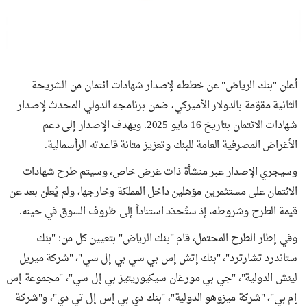
أعلن "بنك الرياض" عن خططه لإصدار شهادات ائتمان من الشريحة
الثانية مقوّمة بالدولار الأميركي، ضمن برنامجه الدولي المحدث لإصدار
شهادات الائتمان بتاريخ 16 مايو 2025. ويهدف الإصدار إلى دعم
الأغراض المصرفية العامة للبنك وتعزيز متانة قاعدته الرأسمالية.
وسيجري الإصدار عبر منشأة ذات غرض خاص، وسيتم طرح شهادات
الائتمان على مستثمرين مؤهلين داخل المملكة وخارجها، ولم يُعلن بعد عن
قيمة الطرح وشروطه، إذ ستُحدّد استناداً إلى ظروف السوق في حينه.
وفي إطار الطرح المحتمل، قام "بنك الرياض" بتعيين كل من: "بنك
ستاندرد تشارترد"، "بنك إتش إس بي سي بي إل سي"، "شركة ميريل
لينش الدولية"، "جي بي مورغان سيكيوريتيز بي إل سي"، "مجموعة إس
إم بي"، "شركة ميزوهو الدولية"، "بنك دي بي إس إل تي دي"، و"شركة