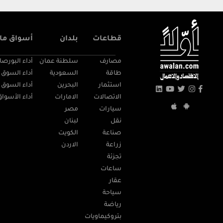
قطاعات
بلدان
أسواق مال
مصارف
سلطنة عمان
أداء البورصا
طاقة
السعودية
أداء السوق 
استثمار
البحرين
أداء السوق 
الاتصالات
الامارات
أداء الأسواق
سيارات
مصر
نقل
لبنان
صناعة
الكويت
زراعة
الاردن
تجزئة
ساعات
عقار
سياحة
رياضة
بتروكيماويات