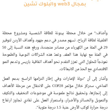
بمجال web3 والبلوك تشين
وأضاف:" من خلال محطة بينونة للطاقة الشمسية ومشروع محطة
الطفيلة لطاقة الرياح، تسهم مصدر في دعم جهود وأهداف الأردن لتوفير
29 في المئة من الكهرباء من مصادر متجددة، ورفع هذه النسبة إلى 50
في المئة مع نهاية هذا العقد. وتعدّ هذه الشراكات النوعية والطموحة
نموذجاً للحلول التي تعزز التقدم نحو أهداف اتفاقية باريس وتدعم النمو
الاقتصادي مع الحدّ من الانبعاثات.
وأشار إلى أن "دولة الإمارات وفي إطار التزامها الراسخ بدعم العمل
المناخي، ستركز خلال مؤتمر COP28 على الانتقال من مرحلة الأهداف
إلى إنجازها، وتحقيق نتائج ملموسة في موضوعات التخفيف والتكيّف
والتمويل والخسائر والأضرار، واستمرار العمل على تفادي تجاوز ارتفاع
درجة حرارة كوكب الأرض عتبة 1.5 درجة مئوية".