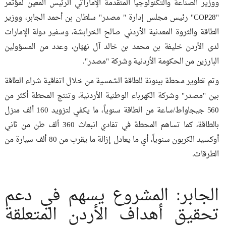
ووزير الصناعة والتكنولوجيا المتقدمة الإماراتي الرئيس المعين لمؤتمر
"COP28" رئيس مجلس إدارة " مصدر" سلطان بن أحمد الجابر، ووزير
الطاقة والثروة المعدنية الأردني صالح الخرابشة، وسفير دولة الإمارات
لدى الأردن خليفة بن محمد بن خالد آل نهيّان، وعدد من المسؤولين
البارزين من الحكومة الأردنية وشركة "مصدر".
وتم تطوير محطة بينونة للطاقة الشمسية من خلال اتفاقية شراء الطاقة
بين "مصدر" وشركة الكهرباء الوطنية الأردنية، وتنتج المحطة أكثر من
560 جيجاواط/ساعة من الطاقة سنوياً، ما يكفي لتزويد 160 ألف منزل
بالطاقة، كما تساهم المحطة في تفادي انبعاث 360 ألف طن من ثاني
أوكسيد الكربون سنوياً، أي ما يعادل إزالة ما يقرب من 80 ألف سيارة من
الطرقات.
الجابر: المشروع يسهم في دعم
تحقيق أهداف الأردن المتعلقة