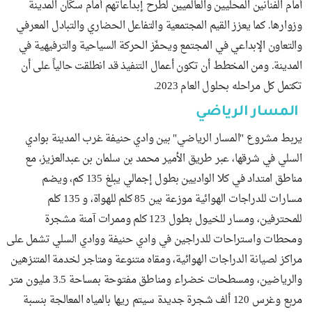
أمام الفنانين المحليين والعالميين لطرح إبداعاتهم أمام سكّان المدينة
وزوارها. كما يعزز القيم المجتمعية والتفاعل الحضاري والتبادل المعرفي
والتعاون الإبداعي في المجتمع ويحفّز الحركة السياحية والترفيهية في
المدينة. ومن المخطط أن تكون أعمال التنفيذ قد انطلقت حالياً على أن
تكتمل كل مراحله بحلول العام 2023.
المسار الرياضي
يربط مشروع "المسار الرياضي" بين وادي حنيفة غرب المدينة بوادي
السلي في شرقها، عبر طريق الأمير محمد بن سلمان بن عبدالعزيز، مع
مناطق امتداد في كلا الواديين بطول إجمالي يبلغ 135 كم، ويضم
مسارات للدراجات الهوائية موزعة بين 85 كلم للهواة، و 135 كلم
للمحترفين، ومسار للخيول بطول 123 كلم وممرات آمنة مشجرة
ومحطات واستراحات للدراجين في وادي حنيفة ووادي السلي تشمل على
مراكز لصيانة الدراجات الهوائية، ومقاه متنوعة ومتاجر لخدمة المتنزهين
والرياضين، ومسطحات خضراء ومناطق مفتوحة بمساحة 3.5 مليون متر
مربع وغرس 120 ألف شجرة جديدة سيتم ريها بالمياه المعالجة بنسبة