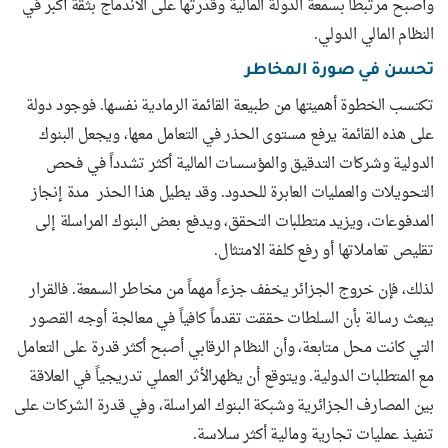
وأصبح مرتبطاً بسمعة الدولة المالية وقدرتها على الاندماج بثقة أكبر في
النظام المالي الدولي.
تحسن في صورة المخاطر
تكتسب الخطوة أهميتها من طبيعة القائمة الرمادية نفسها. فوجود دولة
على هذه القائمة يرفع مستوى الحذر في التعامل معها، ويجعل البنوك
الدولية وشركات التدقيق والمؤسسات المالية أكثر تشدداً في فحص
التحويلات والعمليات العابرة للحدود. وقد يطيل هذا الحذر مدة إنجاز
المدفوعات، ويزيد متطلبات التحقق، ويدفع بعض البنوك المراسلة إلى
تقليص تعاملاتها أو رفع كلفة الامتثال.
لذلك، فإن خروج الجزائر يخفف جزءاً مهماً من مخاطر السمعة. فالقرار
يبعث رسالة بأن السلطات حققت تقدماً كافياً في معالجة أوجه القصور
التي كانت محل متابعة، وأن النظام الرقابي أصبح أكثر قدرة على التعامل
مع المتطلبات الدولية. ويتوقع أن يظهرالأثر العملي تدريجياً في العلاقة
بين المصارف الجزائرية وشبكة البنوك المراسلة، وفي قدرة الشركات على
تنفيذ عمليات تجارية ومالية أكثر سلاسة.