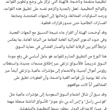
تنظيمية متقدمة وناضجة. فالهيئة التي تركز على وضع وتطوير القواعد
واللوائح التنظيمية، تعمل بالجدية والزخم نفسه على تطبيق هذه القواعد،
ورصد السلوكيات المخالفة، وإحالتها إلى الجهات المختصة، ومتابعة
المسارات النظامية حتى صدور قرارات قطعية.
وقد أوضحت الهيئة أن القرار جاء نتيجة التنسيق مع الجهات المعنية،
وفي ضوء الدعوى الجزائية العامة المقامة من النيابة العامة، بما يعكس
ترابطاً أكبر بين الرقابة المالية والمسار القضائي في حماية السوق.
هذا النوع من التطبيق الصارم للقواعد هو عامل أساسي في رفع جودة
السوق تدريجياً. فالأسواق ترتقي عبر إطلاق منتجات جديدة، واستقطاب
رؤوس أموال أجنبية، والانضمام إلى مؤشرات عالمية، وترتقي أيضاً عبر
بناء ثقة يومية بأن قواعد اللعبة واضحة، وأن العقوبات تطبق على
المخالفين أياً كانت مواقعهم.
وقد سبق أن شكل انضمام السوق السعودية إلى مؤشرات عالمية مثل
"فوتسي راسل" و"إس آند بي داو جونز" للأسواق الناشئة محطة مهمة
في مسار الاعتراف الدولي بتطور بنيتها التنظيمية والتشغيلية.