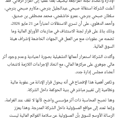
الإدارة وأعضاء لجنة المراجعة ليضيف بُعداً عملياً إلى القرار الرقابي. فقد
أعلنت الشركة استقالة صبحي عبدالجليل بترجي، مكارم صبحي بترجي،
سلطان صبحي بترجي، عمرو خاشقجي، محمد مصطفى بن صديق،
وأحمد الدهلوي، على أن تسري الاستقالات اعتباراً من 21 مايو 2026،
وذلك بناءً على قرار لجنة الاستئناف في منازعات الأوراق المالية وما
تضمنه من عقوبات منع من العمل في الجهات الخاضعة لإشراف هيئة
السوق المالية.
وأكدت الشركة استمرار أعمالها التشغيلية بصورة اعتيادية وعدم وجود أثر
مالي جوهري على مركزها المالي، مع اتخاذ الإجراءات اللازمة لانتخاب
أعضاء مجلس إدارة جدد.
وتكمن أهمية هذا الإفصاح في أنه يحول قرار الإدانة من عقوبة مالية
ونظامية إلى تغيير مباشر في بنية الحوكمة داخل الشركة.
وهنا تصبح المحاسبة ذات أثر مؤسسي واضح، لأنها لا تقف عند الغرامة،
وإنما تمتد إلى مواقع المسؤولية داخل الشركة المدرجة. وهذا يعزز
الرسالة الأوسع للسوق بأن المسؤولية عن سلامة القوائم المالية ليست