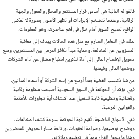
فالقوائم المالية هي أساس قرار المستثمر والمحلل والممول والجهة
الرقابية. وعندما تتضخم الإيرادات أو تظهر الأصول بصورة لا تعكس
الواقع، تصبح السوق أمام خلل في أهم عناصرها، وهو المعلومات.
لذلك فإن التعامل الصارم مع مثل هذه الحالات يهدف إلى معاقبة
المسؤولين عن المخالفة، وحماية مبدأ تكافؤ الفرص بين المستثمرين، ومنع
تحويل الإفصاح المالي إلى أداة لتكوين انطباع مضلل عن أداء الشركات
ووضعها المالي وقيمتها.
من هنا تكتسب القضية بعداً أوسع من إسم الشركة أو أسماء المدانين.
فهي تؤكد أن الحوكمة في السوق السعودية أصبحت منظومة رقابية
وقضائية وتنظيمية قابلة للتفعيل عند اكتشاف أية تجاوزات للأنظمة
والقوانين المرعية.
ففي الأسواق الناضجة، تُقيم قوة الحوكمة بسرعة كشف المخالفات،
ووضوح توصيفها، وصرامة العقوبات، وإتاحة مسار التعويض للمتضررين.
وهذا ما يجعل القرار مهماً في توقيته ودلالاته.