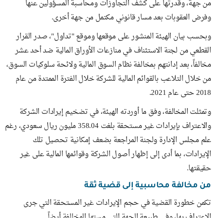
من جهة، وقدرتها على كشف التجاوزات ومحاسبة المسؤولين عنها
وفرض العقوبات بعد مسار قانوني مكتمل من جهة أخرى.
وبحسب بيان الهيئة المنشور على موقعها وموقع "تداول"، صدر القرار
القطعي من لجنة الاستئناف في منازعات الأوراق المالية ضد أحد عشر
مخالفاً، بعد إدانتهم بمخالفة نظام السوق المالية ولائحة سلوكيات السوق،
من خلال التلاعب بالقوائم المالية للشركة خلال الفترة الممتدة من عام
2018 حتى عام 2021.
وتمثلت المخالفة، وفق ما أوردته الهيئة، في تضخيم إيرادات الشركة
والاعتراف بإيرادات غير مستحقة بلغت 358.04 مليون ريال سعودي، رغم
علم مجلس الإدارة ولجنة المراجعة بضعف إمكانية تحصيل تلك
الإيرادات، بما أدى إلى إظهار أصول الشركة وقوائمها المالية على غير
حقيقتها.
من مخالفة محاسبية إلى قضية ثقة
تكمن خطورة القضية في حجم الإيرادات غير المستحقة التي جرى
الاعتراف بها، وفي طبيعة الجهة التي مستها المخالفة أيضاً.