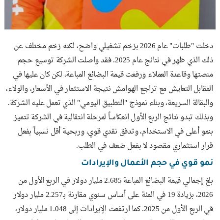
دخلت "طلبات" عام 2026 بزخم تشغيلي واضح، لكنه زخم مختلف عن
ذلك الذي ظهر في نتائج عام 2025. فقد واصلت الشركة توسيع حجم
منصتها وقاعدة العملاء ورفعت قيمة البضائع المباعة، لكن كان عليها في
المقابل التعايش مع تراجع الهوامش نتيجة الاستثمار في الأسعار، والولاء،
والبقالة السريعة، وبناء نموذج "التطبيق اليومي" الذي تعمل عليه الشركة.
وبذلك تبدو نتائج الربع الأول انعكاساً لمرحلة انتقالية في الشركة تتميز
بنمو أعلى في الاستخدام، وتدفق نقدي قوي، وربحية أقل نسبياً بفعل
قرار استثماري مقصود لا بفعل ضعف في الطلب.
نمو قوي في حجم الأعمال والإيرادات
بلغ إجمالي قيمة البضائع المباعة 2.685 مليار دولار في الربع الأول من
2026، بزيادة 19 في المئة على أساس سنوي مقارنة بـ2.257 مليار دولار
في الربع الأول من 2025. كما ارتفعت الإيرادات إلى 1.048 مليار دولار،