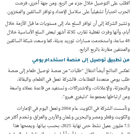
الطلب على التوصيل خلال جزء من الربع. ومن جهة أخرى، فرضت
الحرب اختباراً تشغيلياً على سلاسل الإمداد وتوافر السائقين والمخزون.
وتشير الشركة إلى أن توافر السلع عاد إلى مستويات ما قبل الأزمة خلال
أيام، وأنها وفرت تغطية تقارب ثلاثة أشهر لبعض السلع الأساسية خلال
48 ساعة، واستخدمت مسارات توريد بديلة، كما وسعت شبكة السائقين
والمنتقين مقارنة بالربع الرابع.
من تطبيق توصيل إلى منصة استخدام يومي
تعكس النتائج أيضاً انتقال "طلبات" من منصة توصيل طعام إلى منصة
طلب يومي متعددة القطاعات. فالشركة تعمل في الطعام، والبقالة،
والتجزئة، والإعلانات، والاشتراكات، وتستفيد من قاعدة عملاء واسعة
ومن ارتباطها بمجموعة "دليفري هيرو".
وتأسست الشركة في الكويت عام 2004 وتعمل اليوم في الإمارات
والكويت وقطر ومصر والبحرين وعُمان والأردن والعراق، وتخدم أكثر من
7.5 مليون عميل نشط حتى نهاية 2025، بحسب بيانها. ويمنحها هذا