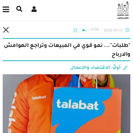
اشترك في نشرتنا الإخبارية
21:40
2026-05-13
"طلبات"... نمو قوي في المبيعات وتراجع الهوامش
والارباح
أولاً- الاقتصاد والأعمال