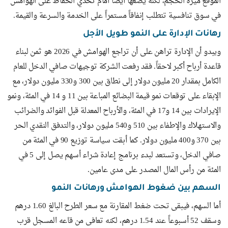
الموقع ميزة الحجم، لكنه يضعها أيضاً أمام تحدي الحفاظ على الهوامش
في سوق تنافسية تتطلب إنفاقاً مستمراً على الخدمة والسرعة والقيمة.
رهانات الإدارة على النمو طويل الأجل
ويبدو أن الإدارة تراهن على أن تراجع الهوامش في 2026 هو ثمن لبناء
قاعدة أرباح أكبر لاحقاً. فقد رفعت الشركة توجيهات صافي الدخل للعام
الكامل بمقدار 20 مليون دولار إلى نطاق بين 300 و330 مليون دولار، مع
الإبقاء على توقعات نمو قيمة البضائع المباعة بين 11 و 14 في المئة، ونمو
الإيرادات بين 14 و17 في المئة، والأرباح المعدلة قبل الفوائد والضرائب
والاستهلاك والإطفاء بين 510 و540 مليون دولار، والتدفق النقدي الحر
بين 370 و400 مليون دولار. كما أبقت سياسة توزيع 90 في المئة من
صافي الدخل، وتستعد لبدء برنامج إعادة شراء أسهم يصل إلى 5 في
المئة من رأس المال المصدر على مدى عامين.
السهم بين ضغوط الهوامش ورهانات النمو
أما السهم، فيبقى تحت ضغط المقارنة مع سعر الطرح البالغ 1.60 درهم
وسقف 52 أسبوعاً عند 1.54 درهم، لكنه تعافى من قاعه المسجل قرب