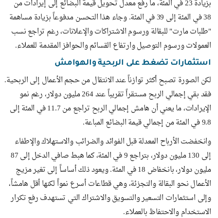
بزيادة 23 في المئة، ما رفع معدل تحويل قيمة البضائع إلى إيرادات من
38 في المئة إلى 39 في المئة. وجاء هذا التحسن مدفوعاً بزيادة مساهمة
"طلبات مارت" للبقالة ورسوم الاشتراكات والإعلانات، رغم تراجع نسب
العمولات ورسوم التوصيل وارتفاع القسائم والحوافز المقدمة للعملاء.
استثمارات تضغط على الربحية والهوامش
لكن الصورة تصبح أكثر توازناً عند الانتقال من حجم الأعمال إلى الربحية.
فقد بقي إجمالي الربح مستقراً تقريباً عند 264 مليون دولار، رغم نمو
الإيرادات، ما يعني أن هامش إجمالي الربح تراجع من 11.7 في المئة إلى
9.8 في المئة من إجمالي قيمة البضائع المباعة.
وانخفضت الأرباح المعدلة قبل الفوائد والضرائب والاستهلاك والإطفاء
إلى 130 مليون دولار، بتراجع 9 في المئة، كما هبط صافي الدخل إلى 87
مليون دولار، بانخفاض 18 في المئة. ويعود ذلك أساساً إلى تغير مزيج
الأعمال نحو البقالة والتجزئة، وهي قطاعات أسرع نمواً لكنها أقل هامشاً،
وإلى استثمارات التسعير والتسويق والاشتراك التي تستهدف رفع تكرار
الاستخدام والاحتفاظ بالعملاء.