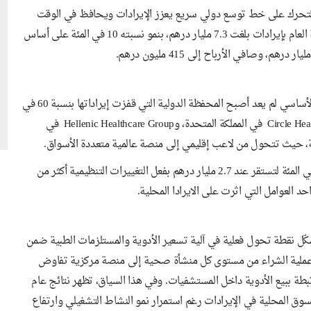
الأول من عام 2026 لتكشف عن شركة تتحرك على خط توسع دولي سريع يعزز الإيرادات ويحافظ في الوقت
نفسه على موقعها المتقدم في السوق المحلية. فقد افتتحت المجموعة العام بإيرادات بلغت 7.3 مليار درهم، بنمو نسبته 10 في المئة على أساس
يُظهرهذا الأداء انتقالاً تدريجياً في بنية النمو داخل الشركة. فالمحرك الأساسي لم يعد أصبح المحفظة الدولية التي قفزت إيراداتها بنسبة 60 في
المئة لتصل إلى 2.5 مليار درهم، مدفوعة بأداء قوي لكل من Circle Health Group في المملكة المتحدة، وHellenic Healthcare Group في
 حيث تتحول من لاعب إقليمي إلى منصة عالمية متعددة الأسواق.
في المقابل، تراجعت إيرادات قطاع الرعاية داخل الإمارات بنسبة 13 في المئة لتستقر عند 2.7 مليار درهم بفعل التغييرات التنظيمية أكثر من
 العوامل التي اثرت على الايرادا المحلية.
البرنامج حيّز التنفيذ في أبوظبي اعتباراً من أبريل 2025، ليشكّل نقطة تحول فعلية في آلية تسعير الأدوية والمستلزمات الطبية ضمن
 نقل عملية الشراء من مستوى كل منشأة صحية إلى منصة مركزية تفاوض
بطة ببيع الأدوية داخل المستشفيات. وفي هذا السياق، تظهر نتائج عام
السوق المحلية في الإيرادات رغم استمرار نمو النشاط التشغيلي وارتفاع