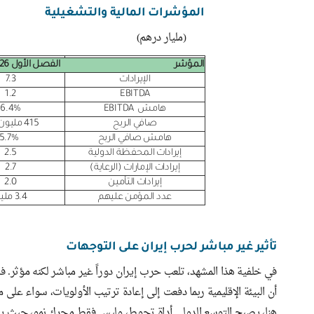
المؤشرات المالية والتشغيلية
(مليار درهم)
المؤشر
الفصل الأول 2026
الإيرادات
7.3
1.2
EBITDA
هامش EBITDA
16.4%
صافي الربح
415 مليون درهم
هامش صافي الربح
5.7%
إيرادات المحفظة الدولية
2.5
إيرادات الإمارات (الرعاية)
2.7
إيرادات التأمين
2.0
عدد المؤمن عليهم
3.4 مليون
تأثير غير مباشر لحرب إيران على التوجهات
في خلفية هذا المشهد، تلعب حرب إيران دوراً غير مباشر لكنه مؤثر. 
أن البيئة الإقليمية ربما دفعت إلى إعادة ترتيب الأولويات، سواء عل
هنا، يصبح التوسع الدولي أداة تحوط، وليس فقط محرك نمو، حيث ي