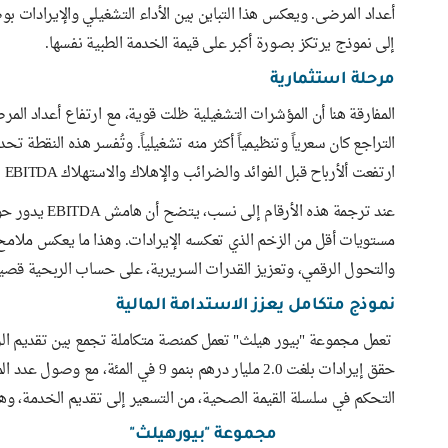
أعداد المرضى. ويعكس هذا التباين بين الأداء التشغيلي والإيرادات ب
إلى نموذج يرتكز بصورة أكبر على قيمة الخدمة الطبية نفسها.
مرحلة استثمارية
التراجع كان سعرياً وتنظيمياً أكثر منه تشغيلياً. وتُفسر هذه النقطة تحد
ارتفعت ألأرباح قبل الفوائد والضرائب والإهلاك والاستهلاك EBITDA بنسبة 5 في المئة فقط.
مستويات أقل من الزخم الذي تعكسه الإيرادات. وهذا ما يعكس ملامح م
والتحول الرقمي، وتعزيز القدرات السريرية، على حساب الربحية قصير
نموذج متكامل يعزز الاستدامة المالية
تعمل مجموعة "بيور هيلث" تعمل كمنصة متكاملة تجمع بين تقديم الرعا
التحكم في سلسلة القيمة الصحية، من التسعير إلى تقديم الخدمة، وهو
مجموعة "بيورهيلث"