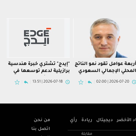
ربعة عوامل تقود نمو الناتج
"إيدج" تشتري خبرة هندسية
لمحلي الإجمالي السعودي
برازيلية لدعم توسعها في
بر الرعاية الصحية
الطيران والأنظمة المسيرة
2026-07-18 | 13:51
2026-07-20 | 02:00
د الأخضر
ديجيتال
ريادة
رأي
من نحن
اتصل بنا
مقابلة