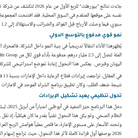
جاءت نتائج "بيورهلث" للربع 
سنوي، فيما وصلت الأرباح قبل الفوائد والضرائب والاستهلاك إلى 1.2 مليار درهم، وصافي الأرباح إلى 415 مليون درهم.
نمو قوي مدفوع بالتوسع الدولي
اليونان وقبرص. يعكس هذا التحول إعادة تموضع استراتيجي للشركة،
نتيجة ضعف الطلب. وكان تطبيق برنامج الشراء الموحد في الامارات احد
تحول تنظيمي يعيد تشكيل الإيرادات
دخل هذا 
النظام الصحي. ولم يكن هذا التحول تقنياً بقدر ما كان هيكلياً، إذ
وتحدد الأسعار على مستوى الإمارة، ما قلص عملياً هوامش الربح المرت
2026 بوصفها أول قراءة كاملة لأثر هذا التحول، حيث تراجع إسهام 