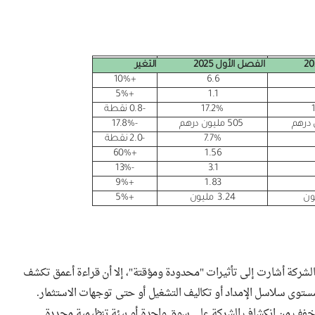
الفصل الأول 2025
التغير
+10%
6.6
+5%
1.1
17.2%
-0.8 نقطة
505 مليون درهم
-17.8%
7.7%
-2.0 نقطة
+60%
1.56
-13%
3.1
+9%
1.83
3.24 مليون
+5%
فالشركة أشارت إلى تأثيرات "محدودة ومؤقتة"، إلا أن قراءة أعمق تكشف
ى مستوى سلاسل الإمداد أو تكاليف التشغيل أو حتى توجهات الاستثمار.
خفف من انكشاف الشركة على سوق واحدة أو بيئة تنظيمية محددة.