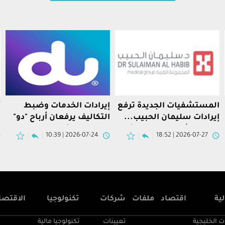
المستشفيات الجديدة ترفع
إيرادات الخدمات وضبط
أ
إيرادات سليمان الحبيب...
التكاليف يرفعان أرباح "دو"
ا
والربع الثاني يحسن عوائد
12.6 في المئة
ع
2026-07-24 | 10:39
2026-07-27 | 18:52
التوسع
ية
اقتصاد
ملفات
شركات
تكنولوجيا
الاقتصا
ت الخليجية
تعيينات
تكنولوجيا مالية