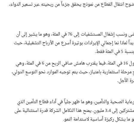
وضوح انتقال القطاع من نموذج يحقق جزءاً من ربحيته عبر تسعير الدواء،
المفارقة هنا أن المؤشرات التشغيلية ظلت قوية، مع ارتفاع أعداد المرضى ونسب إشغال المستشفيات إلى 76 في المئة، وهو ما يشير إلى أن
يداً لماذا نما إجمالي الإيرادات بوتيرة أسرع من الأرباح التشغيلية، حيث
عند ترجمة هذه الأرقام إلى نسب، يتضح أن هامش EBITDA يدور حول 16 في المئة، فيما يقترب هامش صافي الربح من 6 في المئة، وهي
رحلة استثمارية بامتياز، حيث يتم توجيه الموارد نحو التوسع الدولي،
ة الأجل.
ية الصحية والتأمين، وهو ما ظهر جلياً في أداء قطاع التأمين الذي
حقق إيرادات بلغت 2.0 مليار درهم بنمو 9 في المئة، مع وصول عدد المشتركين إلى 3.4 مليون. يمنح هذا التكامل الشركة قدرة استثنائية على
 ما يشكل ركيزة أساسية لاستدامة النمو.