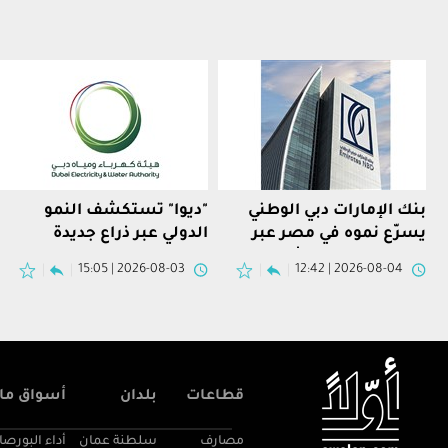
بنك الإمارات دبي الوطني
"ديوا" تستكشف النمو
يسرّع نموه في مصر عبر
الدولي عبر ذراع جديدة
تملك محفظة "إتش إس بي
2026-08-03 | 15:05
2026-08-04 | 12:42
سي"
قطاعات
بلدان
أسواق مال
مصارف
سلطنة عمان
أداء البورصا