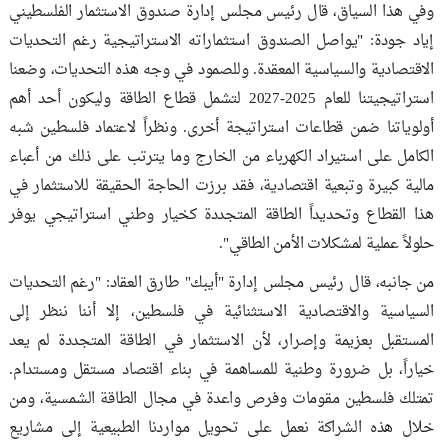
وفي هذا السياق، قال رئيس مجلس إدارة صندوق الاستثمار الفلسطيني
إياد جودة: "يواصل الصندوق استثماراته الاستراتيجية رغم التحديات
الاقتصادية والسياسية المعقدة. وللصمود في وجه هذه التحديات، وضعنا
استراتيجيتنا للعام 2025-2027 لتشمل قطاع الطاقة وليكون أحد أهم
أولوياتنا ضمن قطاعات استراتيجة أخرى. ونظراً لاعتماد فلسطين شبه
الكامل على استيراد الكهرباء من الخارج وما يترتب على ذلك من أعباء
مالية كبيرة وتبعية اقتصادية، فقد برزت الحاجة الحقيقة للاستثمار في
هذا القطاع وتحديداً الطاقة المتجددة كخيار وطني استراتيجي يوفر
حلولاً عملية لمشكلات الأمن الطاقي".
من جانبه، قال رئيس مجلس إدارة "أيبك" طارق العقاد: "رغم التحديات
السياسية والاقتصادية الاستثنائية في فلسطين، إلا أننا ننظر إلى
المستقبل بعزيمة وإصرار، لأن الاستثمار في الطاقة المتجددة لم يعد
خياراً، بل ضرورة وطنية للمساهمة في بناء اقتصاد مستقل ومستدام.
تمتلك فلسطين مقومات وفرص واعدة في مجال الطاقة الشمسية، ومن
خلال هذه الشراكة نعمل على تحويل مواردنا الطبيعية إلى مشاريع