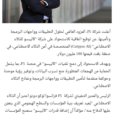
أعلنت شركة F5، المزود العالمي لحلول التطبيقات وواجهات البرمجة
وتأمينها، عن توقيع اتفاقية للاستحواذ على شركة "كاليبسو للذكاء
الاصطناعي" (Calypso AI) المتخصصة في أمن الذكاء الاصطناعي، في
صفقة بلغت قيمتها 180 مليون دولار.
ويهدف الاستحواذ إلى دمج تقنيات “كاليبسو” في منصة F5، بما يشمل
الحماية من الهجمات المتطورة، منع تسرب البيانات، وتوفير رؤية موحدة
وحوكمة متقدمة لتأمين التطبيقات وواجهات البرمجة ونماذج الذكاء
الاصطناعي.
الرئيس والمدير التنفيذي لشركة F5 فرانسوا لوكو-دونو اعتبر أن الذكاء
الاصطناعي "يُعيد تعريف بنية المؤسسات والسطح الهجومي الذي يتعيّن
عليها الدفاع عنه"، مؤكداً أن إضافة قدرات "كاليبسو" ستمنح المؤسسات