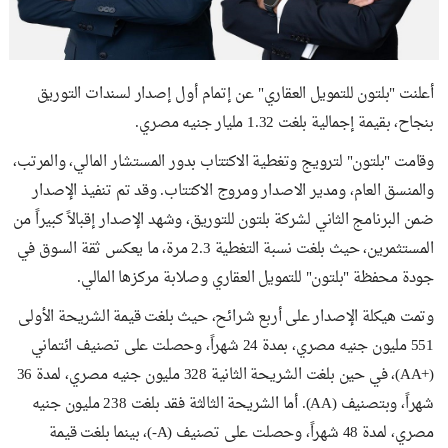
أعلنت "بلتون للتمويل العقاري" عن إتمام أول إصدار لسندات التوريق
بنجاح، بقيمة إجمالية بلغت 1.32 مليار جنيه مصري.
وقامت "بلتون" لترويج وتغطية الاكتتاب بدور المستشار المالي، والمرتب،
والمنسق العام، ومدير الاصدار ومروج الاكتتاب. وقد تم تنفيذ الإصدار
ضمن البرنامج الثاني لشركة بلتون للتوريق، وشهد الإصدار إقبالاً كبيراً من
المستثمرين، حيث بلغت نسبة التغطية 2.3 مرة، ما يعكس ثقة السوق في
جودة محفظة "بلتون" للتمويل العقاري وصلابة مركزها المالي.
وتمت هيكلة الإصدار على أربع شرائح، حيث بلغت قيمة الشريحة الأولى
551 مليون جنيه مصري، بمدة 24 شهراً، وحصلت على تصنيف ائتماني
(+AA)، في حين بلغت الشريحة الثانية 328 مليون جنيه مصري، لمدة 36
شهراً، وبتصنيف (AA). أما الشريحة الثالثة فقد بلغت 238 مليون جنيه
مصري، لمدة 48 شهراً، وحصلت على تصنيف (A-)، بينما بلغت قيمة