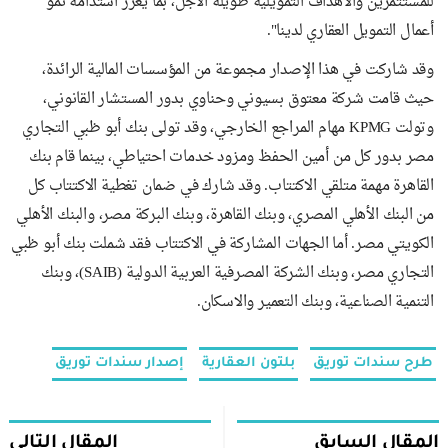
للمستثمرين والأهداف التمويلية طويلة الأجل، بما يعزز استدامة نمو
أعمال التمويل العقاري لدينا".
وقد شاركت في هذا الإصدار مجموعة من المؤسسات المالية الرائدة،
حيث قامت شركة معتوق بسيوني وحناوي بدور المستشار القانوني،
وتولت KPMG مهام المراجع الخارجي، وقد تولى بنك أبو ظبي التجاري
مصر بدور كل من أمين الحفظ ومزود خدمات احتياطي، بينما قام بنك
القاهرة مهمة متلقي الاكتتاب. وقد شارك في ضمان تغطية الاكتتاب كل
من البنك الأهلي المصري، وبنك القاهرة، وبنك البركة مصر، والبنك الأهلي
الكويتي مصر. أما الجهات المشاركة في الاكتتاب فقد شملت بنك أبو ظبي
التجاري مصر، وبنك الشركة المصرفية العربية الدولية (SAIB)، وبنك
التنمية الصناعية، وبنك التعمير والاسكان.
طرح سندات توريق
بلتون العقارية
إصدار سندات توريق
المقال السابق
المقال التالي