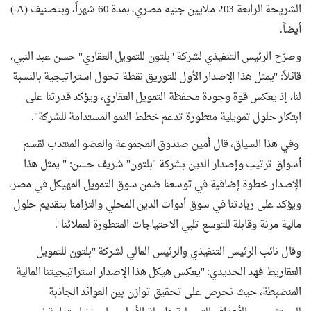
الشريحة الرابعة 203 ملايين جنيه مصري، بمدة 60 شهراً، وبتصنيف (A-)
أيضاً.
وصرّح الرئيس التنفيذي لشركة "بلتون للتمويل العقاري" حسن عبد النبي،
قائلاً: "يمثل هذا الإصدار الأول للتوريق نقطة تحول استراتيجية بالنسبة
لنا، إذ يعكس قوة وجودة محفظة التمويل العقاري، ويؤكد قدرتنا على
ابتكار حلول تمويلية متطورة تدعم خطط النمو المستدامة للشركة".
وفي هذا السياق، قال أمين صندوق المجموعة والعضو المنتدب لقسم
أسواق ترتيب وإصدار الدين بشركة "بلتون" شريف حسن: " يمثل هذا
الإصدار خطوة إضافية في توسعنا ضمن سوق التمويل المهيكل في مصر،
ويؤكد على ريادتنا في سوق أدوات الدين المحلي والتزامنا بتقديم حلول
مالية مرنة وقابلة للتوسع تلبي الاحتياجات المتطورة لعملائنا".
وقال نائب الرئيس التنفيذي والرئيس المالي لشركة "بلتون للتمويل
العقاريط فهد الحديدي: "يعكس هيكل هذا الإصدار استراتيجيتنا المالية
المنضبطة، حيث نحرص على تحقيق توازن بين العوائد الجاذبة