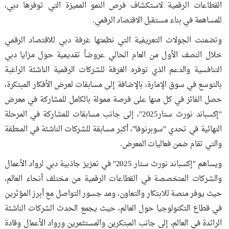
القطاعات الرقمية لاستكشاف فرص النمو المميزة التي توفرها دبي،
للمساهمة في بناء مستقبل الاقتصاد الرقمي.
وتضمنت الجولات التعريفية التي نظمتها غرفة دبي للاقتصاد الرقمي
خلال النصف الأول من العام الحالي عروضاً تقديمية حول مزايا دبي
التنافسية والدعم الذي توفره الغرفة للشركات الرقمية الناشئة الراغبة
بالتوسع في سوق الإمارة، بالإضافة إلى مسابقات لعرض الأفكار المبتكرة،
حصل الفائز في كل منها على فرصة ممولة بالكامل للمشاركة في معرض
"إكسباند نورث ستار2025"، إلى جانب مسابقات للمشاركة في المرحلة
النهائية في تحدي "سوبرنوفا"، أكبر مسابقة للشركات الناشئة في المنطقة
والتي تقام ضمن فعاليات المعرض.
ويساهم "إكسباند نورث ستار 2025" في تعزيز جاذبية دبي لرواد الأعمال
والشركات المتخصصة في القطاعات الرقمية من مختلف أنحاء العالم،
حيث يوفر منصة للابتكار والتعاون، ومد جسور التواصل مع أبرز المؤثرين
في قطاع التكنولوجيا حول العالم، حيث يجمع الحدث الشركات الناشئة
الرائدة في العالم، إلى جانب المبتكرين والمستثمرين ورواد الأعمال وقادة