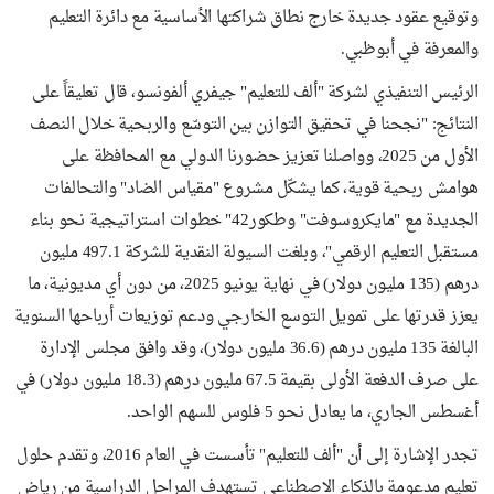
وتوقيع عقود جديدة خارج نطاق شراكتها الأساسية مع دائرة التعليم
والمعرفة في أبوظبي.
الرئيس التنفيذي لشركة "ألف للتعليم" جيفري ألفونسو، قال تعليقاً على
النتائج: "نجحنا في تحقيق التوازن بين التوسّع والربحية خلال النصف
الأول من 2025، وواصلنا تعزيز حضورنا الدولي مع المحافظة على
هوامش ربحية قوية، كما يشكّل مشروع "مقياس الضاد" والتحالفات
الجديدة مع "مايكروسوفت" وطكور42" خطوات استراتيجية نحو بناء
مستقبل التعليم الرقمي"، وبلغت السيولة النقدية للشركة 497.1 مليون
درهم (135 مليون دولار) في نهاية يونيو 2025، من دون أي مديونية، ما
يعزز قدرتها على تمويل التوسع الخارجي ودعم توزيعات أرباحها السنوية
البالغة 135 مليون درهم (36.6 مليون دولار)، وقد وافق مجلس الإدارة
على صرف الدفعة الأولى بقيمة 67.5 مليون درهم (18.3 مليون دولار) في
أغسطس الجاري، ما يعادل نحو 5 فلوس للسهم الواحد.
تجدر الإشارة إلى أن "ألف للتعليم" تأسست في العام 2016، وتقدم حلول
تعليم مدعومة بالذكاء الاصطناعي تستهدف المراحل الدراسية من رياض