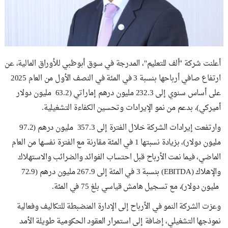
أعلنت شركة "ألف للتعليم"، المدرجة في سوق أبوظبي للأوراق المالية، عن
ارتفاع صافي أرباحها بنسبة 3 في المئة في النصف الأول من العام 2025
على أساس سنوي إلى 232.3 مليون درهم إماراتي (63.2 مليون دولار
أميركي)، بدعم من نمو الإيرادات وتحسين الكفاءة التشغيلية.
وارتفعت إيرادات الشركة خلال الفترة إلى 357.3 مليون درهم (97.2
مليون دولار)، بزيادة نسبتها 1 في المئة مقارنة مع الفترة نفسها من العام
الماضي، فيما نمت الأرباح قبل احتساب الفوائد والضرائب والاستهلاك
والإهلاك (EBITDA) بنسبة 3 في المئة إلى 267.9 مليون درهم (72.9
مليون دولار)، مع تسجيل هامش قياسي بلغ 75 في المئة.
وعزت الشركة النمو في الأرباح إلى الإدارة المنضبطة للتكاليف وفعالية
نموذجها التشغيلي، إضافة إلى استمرار العقود الحكومية طويلة الأمد