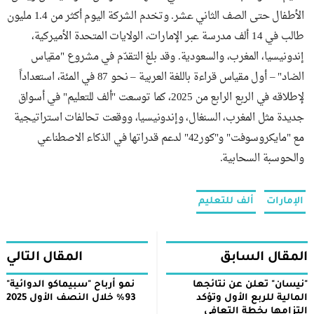
الأطفال حتى الصف الثاني عشر. وتخدم الشركة اليوم أكثر من 1.4 مليون
طالب في 14 ألف مدرسة عبر الإمارات، الولايات المتحدة الأميركية،
إندونيسيا، المغرب، والسعودية. وقد بلغ التقدّم في مشروع "مقياس
الضاد" – أول مقياس قراءة باللغة العربية – نحو 87 في المئة، استعداداً
لإطلاقه في الربع الرابع من 2025، كما توسعت "ألف للتعليم" في أسواق
جديدة مثل المغرب، السنغال، وإندونيسيا، ووقعت تحالفات استراتيجية
مع "مايكروسوفت" و"كور42" لدعم قدراتها في الذكاء الاصطناعي
والحوسبة السحابية.
الإمارات
ألف للتعليم
المقال السابق
المقال التالي
"نيسان" تعلن عن نتائجها
نمو أرباح "سبيماكو الدوائية"
المالية للربع الأول وتؤكد
93% خلال النصف الأول 2025
التزامها بخطة التعافي