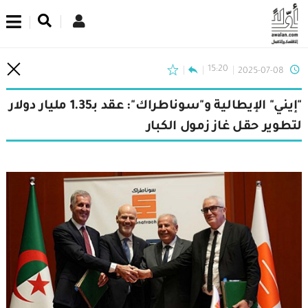
اشترك في نشرتنا الإخبارية
15:20
2025-07-08
"إيني" الإيطالية و"سوناطراك": عقد بـ1.35 مليار دولار
لتطوير حقل غاز زمول الكبار