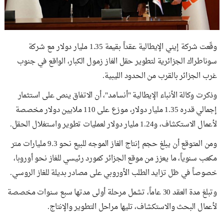
وقّعت شركة إيني الإيطالية عقداً بقيمة 1.35 مليار دولار مع شركة
سوناطراك الجزائرية لتطوير حقل الغاز زمول الكبار، الواقع في جنوب
غرب الجزائر بالقرب من الحدود الليبية.
وذكرت وكالة الأنباء الإيطالية "أنسامد"، أن الاتفاق ينص على استثمار
إجمالي قدره 1.35 مليار دولار، موزع على 110 ملايين دولار مخصصة
لأعمال الاستكشاف، و1.24 مليار دولار لعمليات تطوير واستغلال الحقل.
ومن المتوقع أن يبلغ حجم إنتاج الغاز الموجه للبيع نحو 9.3 مليارات متر
مكعب سنوياً، ما يعزز من موقع الجزائر كمورد رئيسي للغاز نحو أوروبا،
خصوصاً في ظل تزايد الطلب الأوروبي على مصادر بديلة للغاز الروسي.
وتبلغ مدة العقد 30 عاماً، تشمل مرحلة أولى مدتها سبع سنوات مخصصة
لأعمال البحث والاستكشاف، تليها مراحل التطوير والإنتاج.