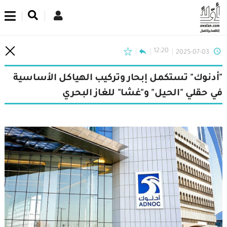
اشترك في نشرتنا الإخبارية
12:20
2025-07-03
"أدنوك" تستكمل إبحار وتركيب الهياكل الأساسية
في حقلي "الحيل" و"غشا" للغاز البحري