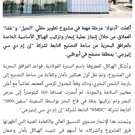
أكملت "أدنوك" مرحلة مهمة في مشروع تطوير حقلَي "الحيل" و"غشا"
العملاق، من خلال إنجاز عملية إبحار وتركيب الهياكل الأساسية الخاصة
بالمرافق البحرية من ساحة التصنيع التابعة لشركة "إن إم دي سي
إنيرجي" بمنطقة مصفح في أبوظبي.
وتُشكّل الهياكل، المعروفة باسم السترة الفولاذية، قواعد المرافق البحرية
في المشروع، وتم نقل أول هيكلين بأمان وكفاءة من ساحة التصنيع إلى
بارجة الشحن البحري، وذلك وفقاً للجدول الزمني المعتمد تماشياً مع أعلى
معايير السلامة والجودة، ثم أُبحِرت لمسافة 160 كيلومتراً إلى عرض
البحر وتم تركيبها بدقة في قاع البحر بواسطة السفينة "سفين-3000"
التابعة لشركة "NMDC" التابعة لشركة "إن إم دي سي إينيرجي".
ويُجسّد هذا الإنجاز مستوى التنسيق العالي والكفاءة الفنية التي أظهرتها
فرق المشروع والشركاء، ما أسهم في تثبيت الهياكل بأمان وضمان