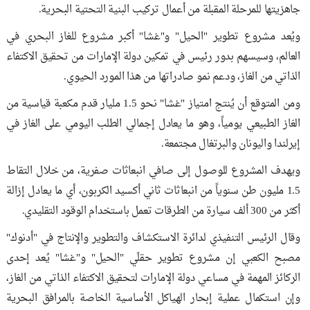
جاهزيتها للمرحلة المقبلة من أعمال تركيب البنية التحتية البحرية.
ويُعد مشروع تطوير "الحيل" و"غشا" أكبر مشروع للغاز البحري في
العالم، وسيسهم بدور رئيس في تمكين دولة الإمارات من تحقيق الاكتفاء
الذاتي من الغاز، ودعم نمو صادراتها من هذا المورد الحيوي.
ومن المتوقع أن يُنتج امتياز "غشا" نحو 1.5 مليار قدم مكعبة قياسية من
الغاز الطبيعي يومياً، وهو ما يعادل إجمالي الطلب اليومي على الغاز في
إيرلندا واليونان والبرتغال مجتمعة.
ويهدف المشروع للوصول إلى صافي انبعاثات صفرية، من خلال التقاط
1.5 مليون طن سنوياً من انبعاثات ثاني أكسيد الكربون، أي ما يعادل إزالة
أكثر من 300 ألف سيارة من الطرقات تعمل باستخدام الوقود التقليدي.
وقال الرئيس التنفيذي لدائرة الاستكشاف والتطوير والإنتاج في "أدنوك"
مصبح الكعبي إن مشروع تطوير حقلَي "الحيل" و"غشا" يُعد إحدى
الركائز المهمة في مساعي دولة الإمارات لتحقيق الاكتفاء الذاتي من الغاز،
وإن استكمال عملية إبحار الهياكل الأساسية الخاصة بالمرافق البحرية