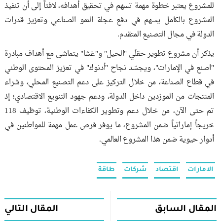
للمشروع يعتبر خطوة مهمة تسهم في تحقيق أهدافه، لافتاً إلى أن تنفيذ
المشروع بالكامل يسهم في دفع عجلة النمو الصناعي وتعزيز قدرات
الدولة في مجال التصنيع المتقدم.
يذكر أن مشروع تطوير حقلَي "الحيل" و"غشا" يتماشى مع أهداف مبادرة
"اصنع في الإمارات"، ويجسّد نجاح "أدنوك" في تعزيز المحتوى الوطني
في قطاع الصناعة، من خلال التركيز على دعم التصنيع المحلي، وشراء
المنتجات من المورّدين داخل الدولة، ودعم جهود التنويع الاقتصادي؛ إذ
تم حتى الآن، من خلال دعم وتطوير الكفاءات الوطنية، توظيف 118
خريجاً إماراتياً ضمن المشروع، ما يوفر فرص عمل مهمة للمواطنين في
أدوار حيوية ضمن هذا المشروع العالمي.
الامارات
اقتصاد
شركات
طاقة
المقال السابق
المقال التالي