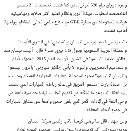
وعزم دوران يبلغ 520 نيوتن/ متر، كما شملت تحسينات "Z نيسمو"
المُخصصة للحلبات، هيكلاً أقوى ونظام تعليق أكثر صلابة وديناميكية
هوائية مُستوحاة من سيارة GT-R مع جناح خلفي ثلاثي المقاطع وواجهة
أمامية مُمتدة.
نائب رئيس قسم، ورئيس "نيسان وإنفينيتي" في الشرق الأوسط،
والمملكة العربية السعودية ودول CIS تيري صباغ قال: "أثبتت نيسان منذ
إطلاق علامة "نيسمو" في الشرق الأوسط العام 2015، شغفها بالأداء
والتصاميم الحصريين. واليوم، لا يأتي إطلاق سيارتي "باترول نيسمو"
و"نيسان Z نيسمو" مجرد استجابة للتطلعات المتزايدة للعملاء وحسب،
بل احتفاءً بإرث "نيسمو" العريق في عالم رياضة السيارات الذي تستند
إليه ابتكاراتنا، وهو ما يُمكّننا من تقديم تجارب قيادة حماسية نابعة من
وحي الثقة في الإداء، الأمر الذي يلقى صدىً واسعاً لدى عشاق السيارات
في جميع أنحاء المنطقة".
ومن جهته، قال ساتوشي كوميا، نائب رئيس شركة "نيسان
موتورسبورتس آند كوستومايزينج"، ورئيس هندسة المنتج لطراز