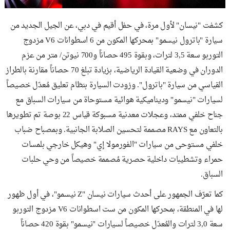
كشفت "نيسان" لأول مرة، في حفل أقيم في دبي، عن الجيل الجديد من
سيارة "باترول نيسمو" بمحركها المكون من 6 اسطوانات V6 مزدوج
التوربو سعة 3,5 لترات، وبقوة 495 حصاناً و700 نيوتن/ متر من عزم
الدوران في وضعية القيادة الرياضية، بزيادة تبلغ 70 حصاناً مقارنة بالطراز
القياسي من سيارة "باترول". وزودت السيارة بنظام تعليق مُعدّل خصيصاً
لسيارات "نيسمو" وديناميكية هوائية مستوحاة من سيارات السباق مع
جناح خلفي ممتد، وعجلات معدنية مسبوكة قياس 22 بوصة تم تطويرها
بالتعاون مع RAYS مصممة لتحسين الصلابة الجانبية. وبمصباح ضباب
خلفي مستوحى من سيارات "الفورمولا إي" وهيكل خارجي بلمسات
حمراء وتشطيبات داخلية حصرية مُصممة خصيصاً من وحي حلبات
السباق.
كما تعرّف الجمهور على أحدث سيارات نيسان "Z نيسمو"، في أول ظهور
لها في المنطقة، بمحركها المكون من ست اسطوانات V6 مزدوج التوربو
سعة 3,0 لترات والمُعدّل خصيصاً لسيارات "نيسمو" بقوة 420 حصاناً