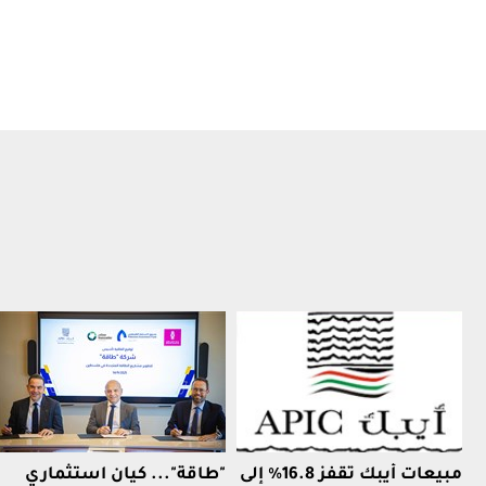
مبيعات أيبك تقفز 16.8% إلى
"طاقة"... كيان استثماري