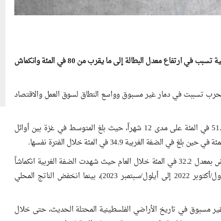
كشفت منظمة العمل الدولية، أن عاماً من الحرب في غزة والضفة الغربية تسبب في ارتفاع معدل البطالة إلى ما يقرب من 80 في المئة وانكماش
لحرب تسببت في دمار غير مسبوق وواسع النطاق لسوق العمل والاقتصاد
وأفاد التقرير بأن معدل البطالة في غزة والضفة الغربية ارتفع إلى ​​51.1 في المئة على مدى 12 شهراً، حيث بلغ المتوسط في غزة بين أوائل
وأوضح أن الناتج المحلي الإجمالي الحقيقي في غزة والضفة، انخفض بمعدل 32.2 في المئة خلال العام حيث شهدت الضفة الغربية انكماشاً
بنسبة 21.7 في المئة مقارنة بالأشهر الـ 12 السابقة (من تشرين الأول/أكتوبر 2022 إلى أيلول/سبتمبر 2023)، بينما انخفض الناتج المحلي
ي غير مسبوق في تاريخ الأراضي الفلسطينية المحتلة الحديث، حتى خلال