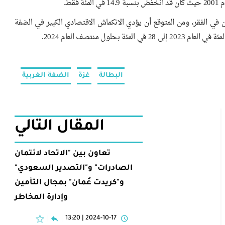
قط.
ة يعيشون الآن في الفقر، ومن المتوقع أن يؤدي الانكماش الاقتصادي الكبير في الضفة
البطالة
غزة
الضفة الغربية
المقال التالي
تعاون بين "الاتحاد لائتمان
الصادرات" و"التصدير السعودي"
و"كريدت عُمان" بمجال التأمين
وإدارة المخاطر
2024-10-17 | 13:20