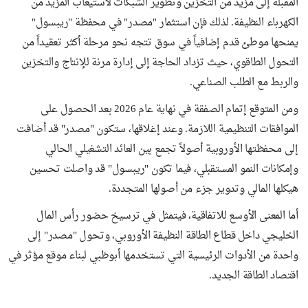
المقبلة إلى مزيد من التخزين وتطوير الشبكات لاستيعاب المزيد من
الكهرباء النظيفة. لذلك فإن استثمار "مصدر" في محفظة "ريبسول"
يمنحها موطئ قدم إضافياً في سوق تتجه نحو مرحلة أكثر تعقيداً من
التحول الطاقوي، حيث تزداد الحاجة إلى إدارة مرنة للإنتاج والتخزين
والربط مع الطلب الصناعي.
ومن المتوقع إتمام الصفقة في نهاية عام 2026 بعد الحصول على
الموافقات التنظيمية اللازمة. وعند إغلاقها، ستكون "مصدر" قد أضافت
إلى محفظتها الأوروبية أصولاً تجمع بين العائد التشغيلي الحالي
وإمكانات النمو المستقبلي، فيما تكون "ريبسول" قد واصلت تحسين
هيكلها المالي وتدوير جزء من أصولها المتجددة.
أما المعنى الأوسع للاتفاقية، فيتمثل في ترسيخ حضور رأس المال
الخليجي داخل قطاع الطاقة النظيفة الأوروبي، وتحول "مصدر" إلى
واحدة من الأدوات الرئيسية التي تستخدمها أبوظبي لبناء موقع مؤثر في
اقتصاد الطاقة الجديد.