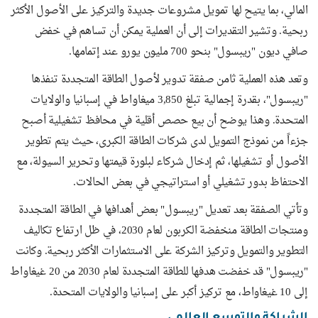
المالي، بما يتيح لها تمويل مشروعات جديدة والتركيز على الأصول الأكثر
ربحية. وتشير التقديرات إلى أن العملية يمكن أن تساهم في خفض
صافي ديون "ريبسول" بنحو 700 مليون يورو عند إتمامها.
وتعد هذه العملية ثامن صفقة تدوير لأصول الطاقة المتجددة تنفذها
"ريبسول"، بقدرة إجمالية تبلغ 3,850 ميغاواط في إسبانيا والولايات
المتحدة. وهذا يوضح أن بيع حصص أقلية في محافظ تشغيلية أصبح
جزءاً من نموذج التمويل لدى شركات الطاقة الكبرى، حيث يتم تطوير
الأصول أو تشغيلها، ثم إدخال شركاء لبلورة قيمتها وتحرير السيولة، مع
الاحتفاظ بدور تشغيلي أو استراتيجي في بعض الحالات.
وتأتي الصفقة بعد تعديل "ريبسول" بعض أهدافها في الطاقة المتجددة
ومنتجات الطاقة منخفضة الكربون لعام 2030، في ظل ارتفاع تكاليف
التطوير والتمويل وتركيز الشركة على الاستثمارات الأكثر ربحية. وكانت
"ريبسول" قد خفضت هدفها للطاقة المتجددة لعام 2030 من 20 غيغاواط
إلى 10 غيغاواط، مع تركيز أكبر على إسبانيا والولايات المتحدة.