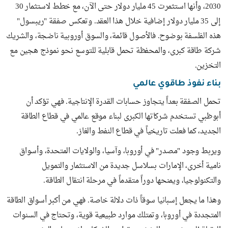
2030، وأنها استثمرت 45 مليار دولار حتى الآن، مع خطط لاستثمار 30
إلى 35 مليار دولار إضافية خلال هذا العقد. وتعكس صفقة "ريبسول"
هذه الفلسفة بوضوح. فالأصول قائمة، والسوق أوروبية ناضجة، والشريك
شركة طاقة كبرى، والمحفظة تحمل قابلية للتوسع نحو نموذج هجين مع
التخزين.
بناء نفوذ طاقوي عالمي
تحمل الصفقة بعداً يتجاوز حسابات القدرة الإنتاجية. فهي تؤكد أن
أبوظبي تستخدم شركاتها الكبرى لبناء موقع عالمي في قطاع الطاقة
الجديد، كما فعلت تاريخياً في قطاع النفط والغاز.
ويربط وجود "مصدر" في أوروبا، وآسيا، والولايات المتحدة، وأسواق
نامية أخرى، الإمارات بسلاسل جديدة من الاستثمار والتمويل
والتكنولوجيا، ويمنحها دوراً متقدماً في مرحلة انتقال الطاقة.
وهذا ما يجعل إسبانيا سوقاً ذات دلالة خاصة. فهي من أكبر أسواق الطاقة
المتجددة في أوروبا، وتمتلك موارد طبيعية قوية، وتحتاج في السنوات