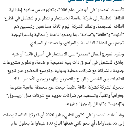
الشراكة والتوسع العالمي
تأسست "مصدر" في أبوظبي عام 2006، وتطورت من مبادرة إماراتية
للطاقة النظيفة إلى شركة عالمية للاستثمار والتطوير والتشغيل في قطاع
الطاقة المتجددة. وتملك الشركة اليوم ثلاثة مساهمين رئيسيين هم
"أدنوك" و"طاقة" و"مبادلة"، بما يمنحها قاعدة رأسمالية واستراتيجية
تجمع بين الطاقة التقليدية، والمرافق، والاستثمار السيادي.
ويقوم نموذج أعمال "مصدر" على الاستثمار في أصول قائمة أو شبه
جاهزة للتشغيل في أسواق ذات بنية تنظيمية واضحة، وتطوير مشروعات
جديدة بالشراكة مع شركات محلية ودولية، وتوسيع الحضور عبر تنويع
التقنيات بين الشمس والرياح والتخزين والهيدروجين الأخضر. لذلك
تتحرك الشركة كشركة طاقة نظيفة تبحث عن محفظة عالمية متنوعة
جغرافياً وتقنياً، وتستفيد من شراكات طويلة مع شركات مثل "ريبسول"
و"إنديسا" و"توتال إنرجيز" وغيرها.
وقد أعلنت "مصدر" في كانون الثاني/يناير 2026 أن قدرتها العالمية وصلت
إلى 65 غيغاواط، أي نحو ثلثي هدفها البالغ 100 غيغاواط بحلول عام