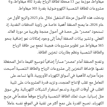
ميغاواط، موزعة بين 13 محطة لطاقة الرياح بقدرة 402 ميغاواط، و6
مشروعات للطاقة الشمسية الكهروضوئية بقدرة 303 ميغاواط.
ودخلت هذه الأصول مرحلة التشغيل خلال عام 2025 والربع الأول من
عام 2026، ما يمنح الصفقة أهمية خاصة من زاوية التدفقات النقدية، إذ
تستحوذ "مصدر" على حصة في أصول منتجة وقريبة من دورة العائد
الفعلي. وتشير بيانات الصفقة أيضاً إلى وجود إمكانات نمو إضافية بنحو
565 ميغاواط عبر تطوير مشروعات هجينة تجمع بين طاقة الرياح
والطاقة الشمسية ونظم بطاريات تخزين الطاقة.
وتفتح الصفقة أمام "مصدر" مساراً إضافياً لتوسيع القيمة داخل المحفظة
نفسها. فإضافة التخزين إلى مشروعات الرياح والطاقة الشمسية أصبحت
جزءاً متزايد الأهمية في أسواق الكهرباء الأوروبية، لأنها تساعد على
التعامل مع تقلب الإنتاج المتجدد، وتزيد قدرة المشروعات على تلبية
الطلب في أوقات الذروة، وتدعم استقرار الشبكات الكهربائية. وفي سوق
مثل إسبانيا، حيث تملك الطاقة الشمسية والرياح موقعاً متقدماً في مزيج
الكهرباء، تصبح القدرة على دمج أكثر من تقنية في الموقع نفسه عاملاً