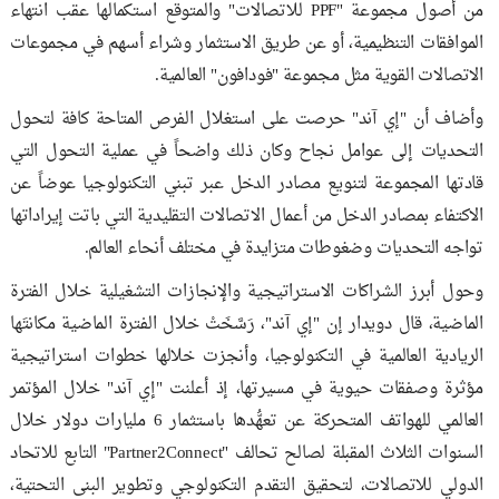
من أصول مجموعة "PPF للاتصالات" والمتوقع استكمالها عقب انتهاء
الموافقات التنظيمية، أو عن طريق الاستثمار وشراء أسهم في مجموعات
الاتصالات القوية مثل مجموعة "فودافون" العالمية.
وأضاف أن "إي آند" حرصت على استغلال الفرص المتاحة كافة لتحول
التحديات إلى عوامل نجاح وكان ذلك واضحاً في عملية التحول التي
قادتها المجموعة لتنويع مصادر الدخل عبر تبني التكنولوجيا عوضاً عن
الاكتفاء بمصادر الدخل من أعمال الاتصالات التقليدية التي باتت إيراداتها
تواجه التحديات وضغوطات متزايدة في مختلف أنحاء العالم.
وحول أبرز الشراكات الاستراتيجية والإنجازات التشغيلية خلال الفترة
الماضية، قال دويدار إن "إي آند"، رَسَّخَتْ خلال الفترة الماضية مكانتَها
الريادية العالمية في التكنولوجيا، وأنجزت خلالها خطوات استراتيجية
مؤثرة وصفقات حيوية في مسيرتها، إذ أعلنت "إي آند" خلال المؤتمر
العالمي للهواتف المتحركة عن تعهُّدها باستثمار 6 مليارات دولار خلال
السنوات الثلاث المقبلة لصالح تحالف "Partner2Connect" التابع للاتحاد
الدولي للاتصالات، لتحقيق التقدم التكنولوجي وتطوير البنى التحتية،