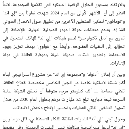
والارتقاء بمستوى الحلول الرقمية المبتكرة التي تقدِّمها المجموعة، لافتاً
النظر إلى أن الأشهر الأولى من العام 2024 شهدت تعاوناً بين "إي آند"
و"فودافون" لتمكين المشغلين الآخرين من تطبيق حلول الاتصال الصوتي
المُدَارَة، ودعم متطلبات حركة المرور الصوتية الدولية، بالإضافة إلى
تعاون مع "ديل تكنولوجيز" لدعم شبكات "إي آند" للهاتف المتحرك في
تحوُّلها إلى التقنيات المفتوحة، وأيضاً مع "هواوي" بهدف تعزيز جهود
الاستدامة وتطوير شبكات صديقة للبيئة وموفرة للطاقة في دولة
الإمارات.
وبيّن أن إعلان "أدنوك" و"مجموعة إي آند" عن مشروع استراتيجي لبناء
أكبر شبكة لاسلكية خاصة من الجيل الخامس مخصصة لقطاع الطاقة،
تغطي مساحة 11 ألف كيلومتر مربع، متوقعاً أن تحقق الشبكة عالية
السرعة قيمة تجارية تبلغ 5.5 مليارات درهم بحلول العام 2030 من خلال
تسهيل التشغيل الذاتي للعمليات وتحسين الإنتاج وخفض الانبعاثات.
وحول تبني "إي آند" القدرات الفائقة للذكاء الاصطناعي، قال دويدار إن
"إي آند" لديها استراتيجية متكاملة تتبنى التقنيات الحديثة، وفي مقدمها