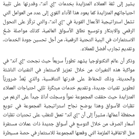
يشير إلى ثقة العملاء المتزايدة بخدمات "إي آند"، وقدرتها على تلبية
احتياجاتهم المتزايدة كما يعود هذا الأداء القوي إلى عدد من العوامل التي
تشمل استراتيجية الأعمال القوية في "إي آند"، والتي تركِّز على التحول
الرقمي والابتكار وتوسيع نطاق الأسواق العالمية، كذلك مواصلة ضَخّ
الاستثمارات في البنية التحتية الرقمية، من أجل تحسين جودة الخدمات،
وتقديم تجارب أفضل للعملاء.
وذكر أن عالم التكنولوجيا يشهد تطوراً سريعاً حيث نجحت "إي آند" في
مواكبة هذه التغيرات من خلال تعزيز الاستثمار في التقنيات الناشئة
والحديثة، وذلك للحفاظ على قدرتها التنافسية، والذي يُعَدُّ ضروريّاً
لتطوير تقنيات جديدة، وتقديم خدمات مبتكَرة تلبِّي احتياجات العملاء
المتزايدة حيث حققت المجموعة نمواً وسجلت أداءً جيداً على الرغم من
تقلبات الأسواق وهذا يوضح نجاح استراتيجية المجموعة في تنويع
محفظة أعمالها، مشيراً إلى أن "إي آند" تعمل للتغلب على تحديات تقلبات
أسعار الصرف من خلال التوسع في أسواق جديدة ذات عملات مستقرة
مثل الاتفاقية الملزمة التي وقعتها المجموعة للاستثمار في حصة مسيطرة