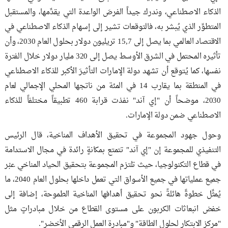
الذكاء الاصطناعي، وندرك جيداً الفرصَ الواعدة التي يقدِّمها، والمستقبل
المتطوِّر الذي يُبشر به، فالتوقعات تشير إلى إسهام الذكاء الاصطناعي في
الاقتصاد العالمي بما يصل إلى 15,7 تريليون دولار بحلول العام 2030، وأن
تأثيره المحتمل في الشرق الأوسط يصل إلى 320 مليار دولار خلال الفترة
نفسها، كما يُتوقع أن تشهد دولة الإمارات التأثيرَ الأكبر للذكاء الاصطناعي
في المنطقة بما يقارب 14 في المئة من ناتجها المحلي الإجمالي لعام
2030، موضحاً أن "إي آند" نفذت قرابة 460 تطبيقاً مختلفاً للذكاء
الاصطناعي ضمن دولة الإمارات.
وحول جهود المجموعة في تحقيق الأهداف المناخية، قال الرئيس
التنفيذي للمجموعة إن "إي آند" تتمتع بمكانةٍ رائدة في مجال الاستدامة
في قطاع التكنولوجيا، حيث تلتزم المجموعة بتحقيق الحياد المناخي عبْر
جميع عملياتها في جميع الأسواق التي تعمل داخلها بحلول العام 2040، ما
يُمثِّل خطوةً هائلةً نحو تحقيق أهدافها المناخية الطموحة، إضافة إلى
خفض انبعاثات الكربون على مستوى القطاع من خلال مبادراتٍ مثل
"مركز الابتكار لحلول الطاقة" و"مبادرة العمل الرقمي الأخضر".