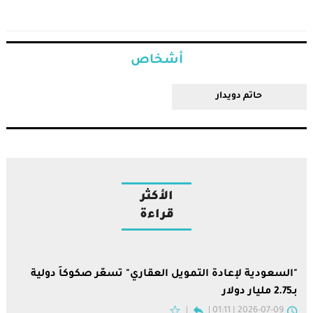
أشخاص
حاتم دويدار
الأكثر
قراءة
"السعودية لإعادة التمويل العقاري" تسعّر صكوكاً دولية
بـ2.75 مليار دولار
2026-07-09 | 01:11