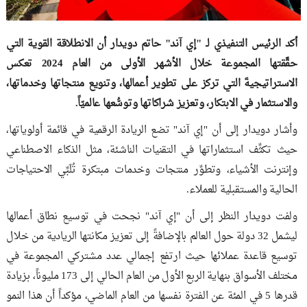
أكد الرئيس التنفيذي لـ "إي آند" حاتم دويدار أن الانطلاقة القوية التي
حقَّقتها المجموعة خلال الأشهر الأولى من العام 2024 تعكس
الاستراتيجيةَ التي تركز على تطوير أعمالها، وتنويع منتجاتها وخدماتها،
والاستثمار في الابتكار، وتعزيز شراكاتها وتوسُّعها عالميّاً.
وأشار دويدار إلى أن "إي آند" تضع الريادة الرقمية في قائمة أولوياتها،
حيث تكثِّف استثماراتها في التقنيات الناشئة، مثل الذكاء الاصطناعي
وإنترنت الأشياء، وتطوِّر منتجات وخدمات مبتكرة تُلَبِّي الاحتياجات
الحالية والمستقبلية للعملاء.
ولفت دويدار النظر إلى أن "إي آند" نجحت في توسيع نطاق أعمالها
ليشمل 32 دولة حول العالم بالإضافةً إلى تعزيز مكانتها الريادية من خلال
توسيع قاعدة عملائها حيث ارتفع إجمالي عدد مشتركي المجموعة في
مختلف الأسواق بنهاية الربع الأول من العام الحالي إلى 173 مليوناً، بزيادة
قدرها 5 في المئة عن الفترة نفسها من العام الماضي، مؤكداً أن هذا النمو