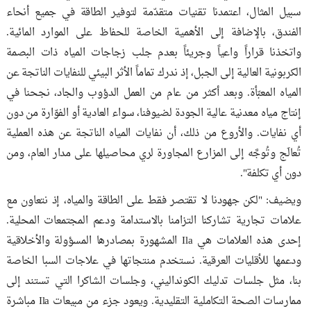
سبيل المثال، اعتمدنا تقنيات متقدّمة لتوفير الطاقة في جميع أنحاء
الفندق، بالإضافة إلى الأهمية الخاصة للحفاظ على الموارد المائية.
واتخذنا قراراً واعياً وجريئاً بعدم جلب زجاجات المياه ذات البصمة
الكربونية العالية إلى الجبل، إذ ندرك تماماً الأثر البيئي للنفايات الناتجة عن
المياه المعبّأة. وبعد أكثر من عام من العمل الدؤوب والجاد، نجحنا في
إنتاج مياه معدنية عالية الجودة لضيوفنا، سواء العادية أو الفوّارة من دون
أي نفايات. والأروع من ذلك، أن نفايات المياه الناتجة عن هذه العملية
تُعالَج وتُوجَّه إلى المزارع المجاورة لري محاصيلها على مدار العام، ومن
دون أي تكلفة".
ويضيف: "لكن جهودنا لا تقتصر فقط على الطاقة والمياه، إذ نتعاون مع
علامات تجارية تشاركنا التزامنا بالاستدامة ودعم المجتمعات المحلية.
إحدى هذه العلامات هي Ila المشهورة بمصادرها المسؤولة والأخلاقية
ودعمها للأقليات العرقية. نستخدم منتجاتها في علاجات السبا الخاصة
بنا، مثل جلسات تدليك الكونداليني، وجلسات الشاكرا التي تستند إلى
ممارسات الصحة التكاملية التقليدية. ويعود جزء من مبيعات Ila مباشرة