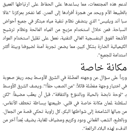
لدعم هذه المجتمعات، مما يساعدها على الحفاظ على ارتباطها العميق
بالطبيعة الأم ويحد من هجرة أفرادها إلى المدن. كما نفخر بمركزنا "غالا
سبا آند ويلنيس" الذي يتضمّن نظام تنقية مياه مبتكَر في جميع أحواض
السباحة. فمن خلال استخدام مزيج من المياه المالحة ونظام ترشيح
الأشعة الفوق البنفسجية العالي التقنية، نعمل على تقليل استخدام المواد
الكيميائية الضارة بشكل كبير، مما يضمن تجربة آمنة لضيوفنا وبيئة أكثر
استدامة للجميع".
مكانة خاصة
ورداً على سؤال عن وجهته المضّلة في الشرق الأوسط يجد ريفز صعوبة
في اختيار وجهة مفضّلة قائلاً: "من الصعب حقاً!". ويصف الشرق الأوسط
بـ "لوحة نابضة بالحياة وبالتنوّع والثقافة"، قبل أن يعقّب مضيفاً: "لكن
لسلطنة عُمان مكانة خاصة في قلبي. طبيعتها ببساطة تخطف الأنفاس،
من جبالها الشامخة إلى شواطئها البكر، كل زاوية تحكي قصة من الجمال.
وبالطبع، الشعب العُماني ودود وكريم ومضياف للغاية، يضيف بُعداً آخر من
الدفء لهذه البلاد الرائعة".