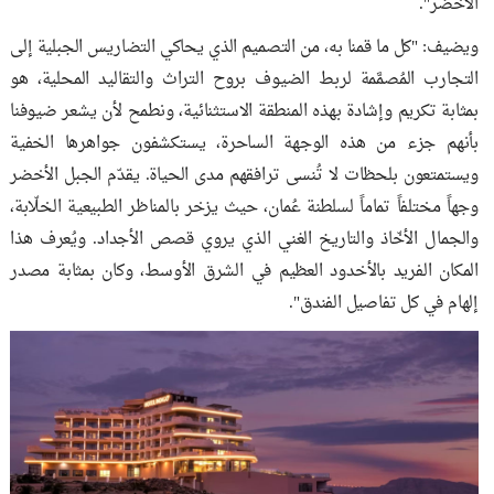
الأخضر".
ويضيف: "كل ما قمنا به، من التصميم الذي يحاكي التضاريس الجبلية إلى
التجارب المُصمَّمة لربط الضيوف بروح التراث والتقاليد المحلية، هو
بمثابة تكريم وإشادة بهذه المنطقة الاستثنائية، ونطمح لأن يشعر ضيوفنا
بأنهم جزء من هذه الوجهة الساحرة، يستكشفون جواهرها الخفية
ويستمتعون بلحظات لا تُنسى ترافقهم مدى الحياة. يقدّم الجبل الأخضر
وجهاً مختلفاً تماماً لسلطنة عُمان، حيث يزخر بالمناظر الطبيعية الخلّابة،
والجمال الأخّاذ والتاريخ الغني الذي يروي قصص الأجداد. ويُعرف هذا
المكان الفريد بالأخدود العظيم في الشرق الأوسط، وكان بمثابة مصدر
إلهام في كل تفاصيل الفندق".