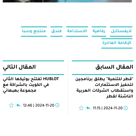
لايفستايل
رفاهية
الاستدامة
فندق
منتجع وسبا
الإقامة الفاخرة
المقال السابق
المقال التالي
"قطر للتنمية" يطلق برنامجين
HUBLOT تفتتح بوتيكها الثاني
لتحفيز الاستثمارات
في الكويت بالشراكة مع
واستقطاب الشركات العربية
مجموعة بهبهاني
الناشئة لقطر
2024-11-20 | 12:46
2024-11-20 | 11:15