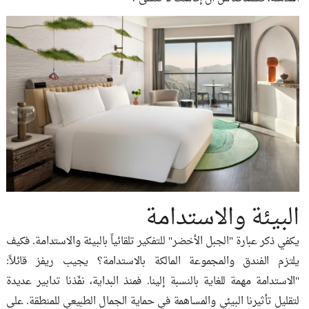
البيئة والاستدامة
يكفي ذكر عبارة "الجبل الأخضر" للتفكير تلقائياً بالبيئة والاستدامة. فكيف
يلتزم الفندق والمجموعة المالكة بالاستدامة؟ يجيب ريفز قائلاً:
"الاستدامة مهمة للغاية بالنسبة إلينا. فمنذ البداية، نفّذنا تدابير عديدة
لتقليل تأثيرنا البيئي والمساهمة في حماية الجمال الطبيعي للمنطقة. على