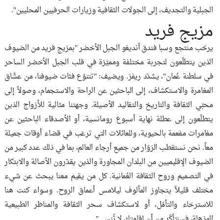
الجبلية والتجديف، إلى الجولات الثقافية وزيارات الحرفيين المحليين".
مزيج فريد
يرحّب منتجع وسبا فندق أنديغو الجبل الأخضر "بمزيج فريد من الضيوف
الذين يتطلّعون لتجربة مختلفة ومميّزة في قلب الجبل الأخضر الساحر
في سلطنة عُمان"، يشدّد ريفز. ويضيف: "تتنوّع فئات ضيوفنا، من عشّاق
المغامرة والاستكشاف، إلى الباحثين عن الراحة والاستجمام، وصولاً إلى
محبّي الثقافة والتاريخ والتقاليد الأصيلة. وجهتنا مثالية للأزواج الذين
يتطلّعون إلى عطلة نهاية أسبوع رومانسية، أو الأصدقاء الباحثين عن
مغامرات مفعمة بالحيوية، وللعائلات التي ترغب في قضاء أوقات جميلة
معاً. نحن نستقطب الزوّار من جميع أرجاء العالم، بما في ذلك عدد كبير من
الضيوف الإقليميين من البلدان المجاورة والذين يقدّرون الأصالة والابتكار
في التصميم وروح الثقافة العُمانية. كل من يقيم معنا يبحث عن شيء
مختلف قليلاً يتجاوز المألوف ليلامس أعماق الروح. وسواء كنت هنا
للاسترخاء والتأمّل، أو لاستكشاف سحر الثقافة والمناظر الطبيعية
المذهلة، فسنتأكّد من أن إقامتك لا تُنسى".