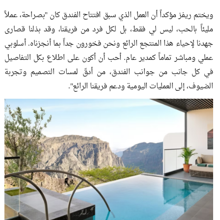
ويختم ريفز مؤكداً أن العمل الذي سبق افتتاح الفندق كان "بصراحة، عملاً
مليئاً بالحب، ليس لي فقط، بل لكل فرد من فريقنا، وقد بذلنا قصارى
جهدنا لإحياء هذا المنتجع الرائع ونحن فخورون جداً بما أنجزناه. أسلوبي
عملي ومباشر تماماً كمدير عام. أحب أن أكون على اطلاع بكل التفاصيل
في كل جانب من جوانب الفندق، من أدقّ لمسات التصميم وتجربة
الضيوف، إلى العمليات اليومية ودعم فريقنا الرائع".