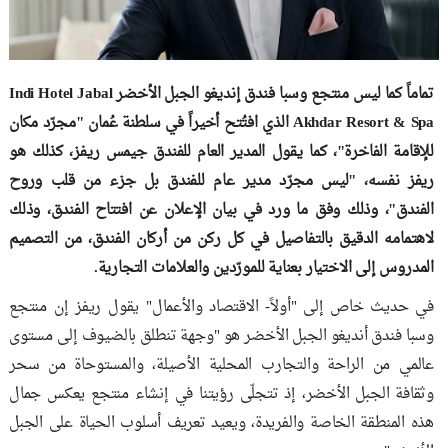
تماماً كما ليس منتجع وسبا فندق إنديغو الجبل الأخضر Indi Hotel Jabal
Akhdar Resort & Spa الذي افتُتح أخيراً في سلطنة عُمان "مجرّد مكان
للإقامة الفاخرة"، كما يقول المدير العام للفندق جيمس ريفز، كذلك هو
ريفز نفسه، "ليس مجرّد مدير عام للفندق بل جزء من قلب وروح
الفندق"، وذلك وفق ما ورد في بيان الإعلان عن افتتاح الفندق، وذلك
لاهتمامه الدقيق بالتفاصيل في كل ركن من أركان الفندق، من التصميم
المدروس إلى الاختيار بعناية للمورّدين والعلامات التجارية.
في حديث خاص إلى "أولاً- الاقتصاد والأعمال" يقول ريفز إن منتجع
وسبا فندق أنديغو الجبل الأخضر هو "وجهة تنطلق بالضيوف إلى مستوى
عالمي من الراحة والتجارب المحلية الأصيلة، والمستوحاة من سحر
وثقافة الجبل الأخضر، إذ تتجلّى رؤيتنا في إنشاء منتجع يعكس جمال
هذه المنطقة الخاصة والفريدة، ويعيد تعريف أسلوب الحياة على الجبل