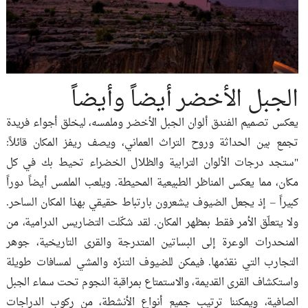
الجبل الأخضر أيضاً وأيضاً
يعكس تصميم الفندق ألوان الجبل الأخضر وملمسه، ليخلق أجواء فريدة
تجمع بين الحداثة وروح التراث العماني، ويصف ريفز المكان قائلاً:
"ستجد درجات الألوان الترابية والظلال الخضراء تحيط بك في كل
مكان، مما يعكس المناظر الطبيعية المحيطة. ويلعب الملمس أيضاً دوراً
كبيراً – إذ يجعل الضيوف يشعرون بارتباط حقيقي بهذا المكان الساحر.
ولا يتعلّق الأمر فقط بمظهر المكان. لقد شكّلت التضاريس الدرامية، من
المنحدرات الوعرة إلى البساتين المتدرجة والقرى التاريخية، جوهر
التجارب التي نقدّمها. فيمكن للضيوف التنزّه والمشي لمسافات طويلة
واستكشاف القرى القديمة، والاستمتاع بمراقبة النجوم تحت سماء الجبل
الصافية، ويمكننا ترتيب جميع أنواع الأنشطة، من ركوب الدراجات