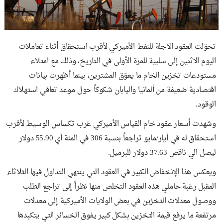
تحوّلت العقود الآجلة للنفط الأميركي لأقرب استحقاق أثناء تعاملات
اليوم الاثنين إلى سلبية للمرة الأولى في التاريخ، وذلك مع امتلاء
مستودعات تخزين الخام ما يعوّق المشترين، بينما أظهرت بيانات
اقتصادية ضعيفة من ألمانيا واليابان شكوكاً حول موعد تعافي استهلاك
الوقود.
وشهدت أسعار عقود خام القياس الأميركي غرب تكساس الوسيط لأقرب
استحقاق له في أيار/مايو تراجعاً بنسبة 306 في المئة أي 55.90 دولار
ليصل الي ناقص 37.63 دولار للبرميل.
ويعكس هذا الإنخفاض الكبير في العقود التي ينتهي التداول فيها الثلاثاء
المقبل رغبة حاملي هذه العقود التخلص منها نظراً إلى تراجع الطلب
ووصول معدلات التخزين في بعض الولايات الأميركية إلى معدلات
مرتفعة ما يرفع قيمة التخزين بشكل كبير يفوق الخسائر التي يتكبدها