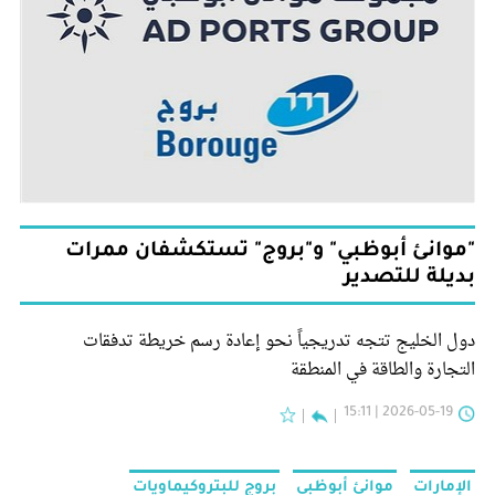
"موانئ أبوظبي" و"بروج" تستكشفان ممرات
بديلة للتصدير
دول الخليج تتجه تدريجياً نحو إعادة رسم خريطة تدفقات
التجارة والطاقة في المنطقة
2026-05-19 | 15:11
الإمارات
موانئ أبوظبي
بروج للبتروكيماويات