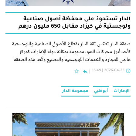
الدار تستحوذ على محفظة أصول صناعية
ولوجستية في كيزاد مقابل 650 مليون درهم
صفقة الدار تعكس ثقة الدار بقطاع الأصول الصناعية واللوجستية
كأحد أبرز محركات النمو، مدعومة بمكانة دولة الإمارات كمركز
عالمي للتجارة والخدمات اللوجستية والتصنيع وتُعد هذه الصفقة
الثانية التي تُبرمها الدار مع "مناطق خليفة الاقتصادية أبوظبي -
2026-04-23 | 16:49
مجموعة كيزاد" التابعة لمجموعة موانئ أبوظبي، وذلك عقب
الاستحواذ على منشآت "نون" و"إمتيل" في نوفمبر 2025
الإمارات
أبوظبي
مجموعة الدار