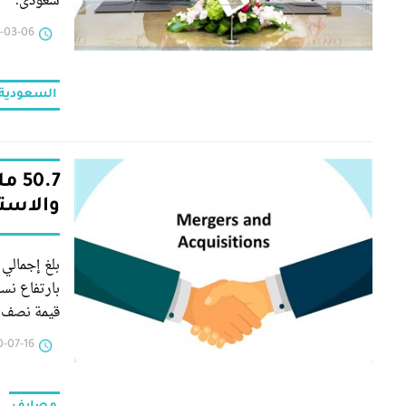
سعودي.
-06 | 19:17
السعودية
0.7
والاست
قيمة نصف س
2000.
-16 | 18:19