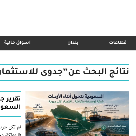
قطاعات
بلدان
أسواق مالية
نتائج البحث عن“جدوى للاستثمار
تقرير ج
السعودي
لم تكن حرب
فالمملكة، و