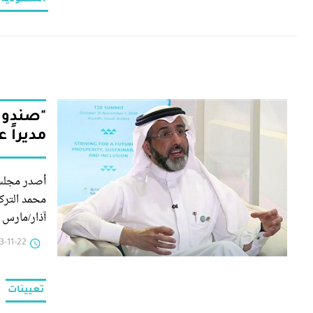
"صندوق 
مديراً 
أصدر مجلس 
محمد التركي
آذار/مارس 2029.
1-22 | 22:42
تعيينات