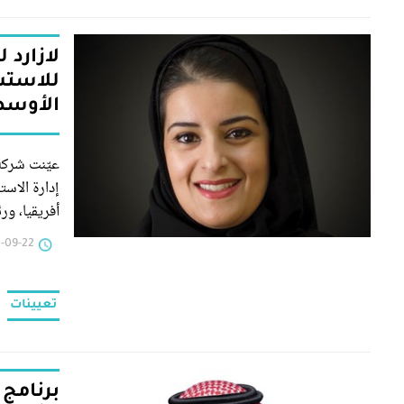
لازارد 
للاستش
الأوسط
عيّنت شركة
إدارة الاس
أفريقيا، ور
السعودية
-22 | 10:03
تعيينات
برنامج 