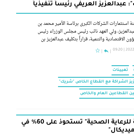
 عبدالعزيز العريفي رئيساً تنفيذياً
 استثمارات الشركات الكبرى برئاسة الأمير محمد بن
بدالعزيز، ولي العهد نائب رئيس مجلس الوزراء رئيس
 الاقتصادية والتنمية، قراراً بتكليف عبدالعزيز بن
لعريفي، رئيساً تنفيذياً لبرنامج تعزيز الشراكة مع
2022-09
خاص "شريك"
تعيينات
زيز الشراكة مع القطاع الخاص "شريك"
ين القطاعين العام والخاص
"مبادلة للرعاية الصحية" تستحوذ على 60% في
ميديكال"