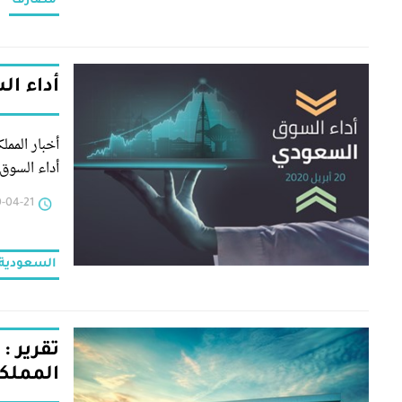
مصارف
أداء السوق
أداء السوق 
-21 | 09:27
السعودية
تقرير :
المملكة