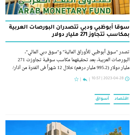
سوقا أبوظبي ودبي تتصدران البورصات العربية
بمكاسب تتجاوز 271 مليار دولار
تصدر "سوق أبوظبي للأوراق المالية" و"سوق دبي المالي"،
البورصات العربية، بعد تحقيقهما مكاسب سوقية تجاوزت 271
مليار دولار (995.2 مليار درهم) خلال 12 شهراً في الفترة من آذار/
مارس 2022 وحتى آذار/مارس 2023.
2023-04-28 | 10:57
اقتصاد
أسواق